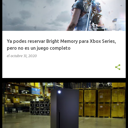
t
r
a
d
a
Ya podes reservar Bright Memory para Xbox Series,
s
pero no es un juego completo
el
octubre 31, 2020