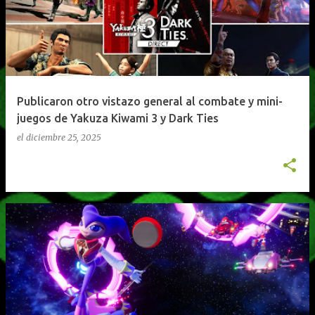
t
r
a
d
a
Publicaron otro vistazo general al combate y mini-
s
juegos de Yakuza Kiwami 3 y Dark Ties
el
diciembre 25, 2025