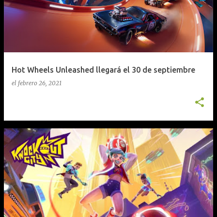
t
r
a
d
a
Hot Wheels Unleashed llegará el 30 de septiembre
s
el
febrero 26, 2021