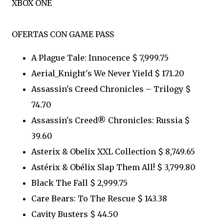
XBOX ONE
OFERTAS CON GAME PASS
A Plague Tale: Innocence $ 7,999.75
Aerial_Knight's We Never Yield $ 171.20
Assassin's Creed Chronicles – Trilogy $
74.70
Assassin's Creed® Chronicles: Russia $
39.60
Asterix & Obelix XXL Collection $ 8,749.65
Astérix & Obélix Slap Them All! $ 3,799.80
Black The Fall $ 2,999.75
Care Bears: To The Rescue $ 143.38
Cavity Busters $ 44.50