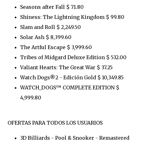
Seasons after Fall $ 71.80
Shiness: The Lightning Kingdom $ 99.80
Slam and Roll $ 2,249.50
Solar Ash $ 8,399.60
The Artful Escape $ 3,999.60
Tribes of Midgard Deluxe Edition $ 532.00
Valiant Hearts: The Great War $ 37.25
Watch Dogs®2 - Edición Gold $ 10,349.85
WATCH_DOGS™ COMPLETE EDITION $
4,999.80
OFERTAS PARA TODOS LOS USUARIOS
3D Billiards - Pool & Snooker - Remastered