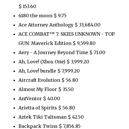
$ 153.60
6180 the moon $ 9.75
Ace Attorney Anthology $ 33,684.00
ACE COMBAT™ 7: SKIES UNKNOWN - TOP
GUN: Maverick Edition $ 9,599.80
Aery - A Journey Beyond Time $ 71.00
Ah, Love! (Xbox One) $ 3,999.20
Ah, Love! bundle $ 7,999.20
Aircraft Evolution $ 56.80
Almost My Floor $ 35.50
AntVentor $ 40.00
Arietta of Spirits $ 56.80
Aztek Tiki Talisman $ 42.50
Backpack Twins $ 7,856.85