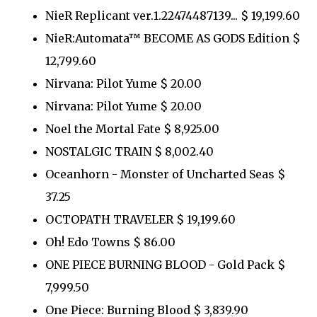
NieR Replicant ver.1.22474487139... $ 19,199.60
NieR:Automata™ BECOME AS GODS Edition $
12,799.60
Nirvana: Pilot Yume $ 20.00
Nirvana: Pilot Yume $ 20.00
Noel the Mortal Fate $ 8,925.00
NOSTALGIC TRAIN $ 8,002.40
Oceanhorn - Monster of Uncharted Seas $
37.25
OCTOPATH TRAVELER $ 19,199.60
Oh! Edo Towns $ 86.00
ONE PIECE BURNING BLOOD - Gold Pack $
7,999.50
One Piece: Burning Blood $ 3,839.90