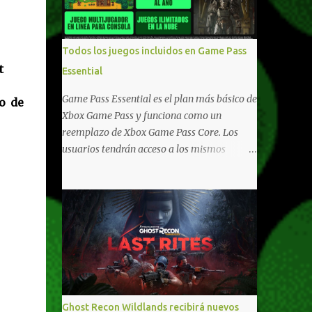
compartido en Windows PC y Xbox, y
tenemos un listado de juegos compatibles
por acá . ¿Aún necesitas una mano con las
Todos los juegos incluidos en Game Pass
compras? Tenemos un tutorial extenso o en
t
Essential
vídeo para que se quiten todas las dudas
generales de cómo hacer compras en Xbox .
Game Pass Essential es el plan más básico de
o de
Podes consultar un listado más completo de
Xbox Game Pass y funciona como un
promociones desde xbox.com. El post puede
reemplazo de Xbox Game Pass Core. Los
tener actualizaciones regulares o cambios
usuarios tendrán acceso a los mismos
ante cualquier error. Ofertas - Argentina
beneficios de Game Pass Core que ya
Ofertas - Chile Ofertas - Colombia Ofertas
conocían, así como también otras ventajas
- México Ofertas - Estados Unidos Ofertas -
adicionales que fueron anunciados
España Todas las ofertas de Xbox One
recientemente. Essential incluirá como
también aplican a Xbox Series, a excepción
novedades una serie de ventajas para
de los jue...
diferentes juegos free to play que están en
Xbox y PC, que van desde skins, desbloqueo
de personajes, paquetes de armas hasta
emotes, monedas virtuales y más para
Ghost Recon Wildlands recibirá nuevos