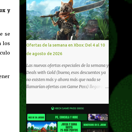
ox y
e se
n los
Ofertas de la semana en Xbox: Del 4 al 10
culo
de agosto de 2026
Las nuevas ofertas especiales de la semana y
Deals with Gold (bueno, esos descuentos ya
ener
no existen más y ahora más que nada se
llamarían ofertas con Game Pass) llegaron a
Xbox Live (lo lamento, pero cuesta decirle
Xbox Network). Para aquellos en Windows
10/11, varios de los juegos que están de
oferta también cuentan con soporte para
Xbox Play Anywhere, lo que nos permite
jugarlos y mantener un progreso