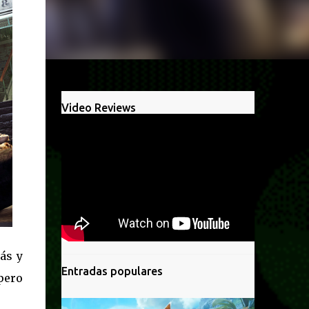
Video Reviews
ás y
Entradas populares
 pero