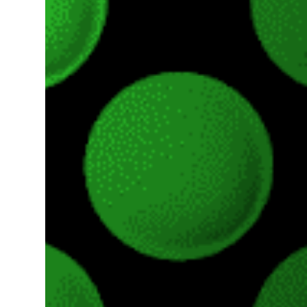
incorporadas. Ahora es posible ocultar más
elementos de la interfaz, incluyendo las
trayectorias de lanzamiento de granadas y
el resaltado de objetos interactivos, además
de desactivar automáticamente los sonidos
asociados cuando la interfaz está oculta.
También se añaden los llamados
"Parámetros Ghost" , que permiten activar
la recarga táctica, limitar el número de
armas ...