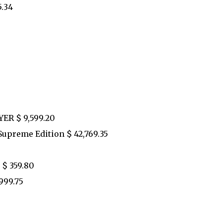
5.34
R $ 9,599.20
upreme Edition $ 42,769.35
$ 359.80
999.75