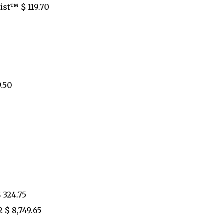
list™ $ 119.70
.50
 324.75
 $ 8,749.65