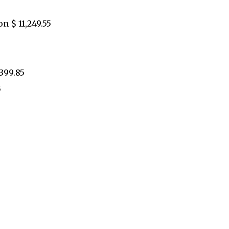
on $ 11,249.55
399.85
5