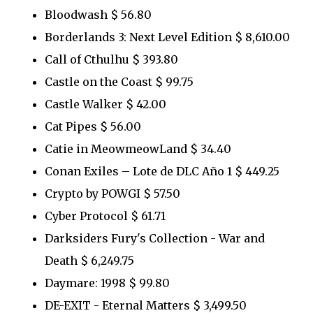
Bloodwash $ 56.80
Borderlands 3: Next Level Edition $ 8,610.00
Call of Cthulhu $ 393.80
Castle on the Coast $ 99.75
Castle Walker $ 42.00
Cat Pipes $ 56.00
Catie in MeowmeowLand $ 34.40
Conan Exiles – Lote de DLC Año 1 $ 449.25
Crypto by POWGI $ 57.50
Cyber Protocol $ 61.71
Darksiders Fury's Collection - War and
Death $ 6,249.75
Daymare: 1998 $ 99.80
DE-EXIT - Eternal Matters $ 3,499.50