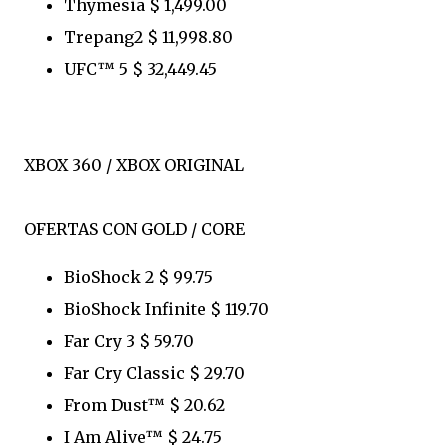
Thymesia $ 1,499.00
Trepang2 $ 11,998.80
UFC™ 5 $ 32,449.45
XBOX 360 / XBOX ORIGINAL
OFERTAS CON GOLD / CORE
BioShock 2 $ 99.75
BioShock Infinite $ 119.70
Far Cry 3 $ 59.70
Far Cry Classic $ 29.70
From Dust™ $ 20.62
I Am Alive™ $ 24.75