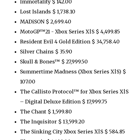
Immortality $ 142.00
Lost Islands $ 1,738.10
MADiSON $ 2,699.40
MotoGP™21 - Xbox Series X|S $ 4,499.85
Resident Evil 4 Gold Edition $ 34,758.40
Silver Chains $ 35.90
Skull & Bones™ $ 27,999.50
Summertime Madness (Xbox Series X|S) $
107.00
The Callisto Protocol™ for Xbox Series X|S
– Digital Deluxe Edition $ 17,999.75
The Chant $ 1,599.80
The Inquisitor $ 13,599.20
The Sinking City Xbox Series X|S $ 584.85