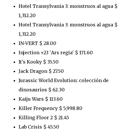
Hotel Transylvania 3: monstruos al agua $
1,312.20
Hotel Transylvania 3: monstruos al agua $
1,312.20
IN-VERT $ 28.00
Injection π23 'Ars regia' $ 171.60
It's Kooky $ 35.50
Jack Dragon $ 27.50
Jurassic World Evolution: colección de
dinosaurios $ 62.30
Kaiju Wars $ 113.60
Killer Frequency $ 5,998.80
Killing Floor 2 $ 21.45
Lab Crisis $ 45.50