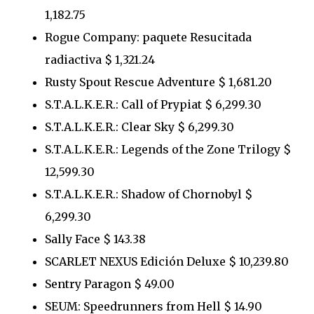
1,182.75
Rogue Company: paquete Resucitada
radiactiva $ 1,321.24
Rusty Spout Rescue Adventure $ 1,681.20
S.T.A.L.K.E.R.: Call of Prypiat $ 6,299.30
S.T.A.L.K.E.R.: Clear Sky $ 6,299.30
S.T.A.L.K.E.R.: Legends of the Zone Trilogy $
12,599.30
S.T.A.L.K.E.R.: Shadow of Chornobyl $
6,299.30
Sally Face $ 143.38
SCARLET NEXUS Edición Deluxe $ 10,239.80
Sentry Paragon $ 49.00
SEUM: Speedrunners from Hell $ 14.90