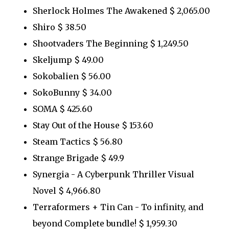
Sherlock Holmes The Awakened $ 2,065.00
Shiro $ 38.50
Shootvaders The Beginning $ 1,249.50
Skeljump $ 49.00
Sokobalien $ 56.00
SokoBunny $ 34.00
SOMA $ 425.60
Stay Out of the House $ 153.60
Steam Tactics $ 56.80
Strange Brigade $ 49.9
Synergia - A Cyberpunk Thriller Visual
Novel $ 4,966.80
Terraformers + Tin Can - To infinity, and
beyond Complete bundle! $ 1,959.30