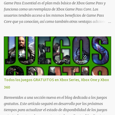
Ofertas - Estados Unidos Ofertas - España Todas las ofertas de
Game Pass Essential es el plan más básico de Xbox Game Pass y
Xbox One también aplican a Xbox Series, a excepción de los jue...
funciona como un reemplazo de Xbox Game Pass Core. Los
usuarios tendrán acceso a los mismos beneficios de Game Pass
Core que ya conocían, así como también otras ventajas adicionales
que fueron anunciados recientemente. Essential incluirá como
novedades una serie de ventajas para diferentes juegos free to play
que están en Xbox y PC, que van desde skins, desbloqueo de
personajes, paquetes de armas hasta emotes, monedas virtuales y
más para diferentes títulos. Todas estas ventajas se pueden
reclamar desde la sección de Game Pass o en tu aplicación de Xbox
yendo directamente a la pestaña de Game Pass. Essential también
ahora sumará el acceso a la Nube de Xbox, el cual nos permitite
jugar una pequeña porción de los juegos de la suscripción
Todos los juegos GRATUITOS en Xbox Series, Xbox One y Xbox
mediante xCloud y más de 600 juegos compatibles si es que los
360
compramos previamente (con más títulos en camino a ser
compatibles con la función Transmite tu Propios Juegos). Pueden
Bienvenidos a una sección nueva en el blog dedicada a los juegos
leer más...
gratuitos. Este artículo seguirá en desarrollo por los próximos
tiempos para actualizar el estado de disponibilidad de los juegos