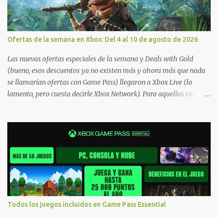
Ofertas de la semana en Xbox: Del 4 al 10 de agosto de 2026
Las nuevas ofertas especiales de la semana y Deals with Gold
(bueno, esos descuentos ya no existen más y ahora más que nada
se llamarían ofertas con Game Pass) llegaron a Xbox Live (lo
lamento, pero cuesta decirle Xbox Network). Para aquellos en
Windows 10/11, varios de los juegos que están de oferta también
cuentan con soporte para Xbox Play Anywhere, lo que nos permite
jugarlos y mantener un progreso compartido en Windows PC y
Xbox, y tenemos un listado de juegos compatibles por acá . ¿Aún
necesitas una mano con las compras? Tenemos un tutorial extenso
o en vídeo para que se quiten todas las dudas generales de cómo
hacer compras en Xbox . Podes consultar un listado más completo
de promociones desde xbox.com. El post puede tener
actualizaciones regulares o cambios ante cualquier error. Ofertas
Todos los juegos incluidos en Game Pass Essential
- Argentina Ofertas - Chile Ofertas - Colombia Ofertas - México