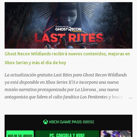
jugarlos y mantener un progreso compartido en Windows PC y
Xbox, y tenemos un listado de juegos compatibles por acá . ¿Aún
necesitas una mano con las compras? Tenemos un tutorial extenso
o en vídeo para que se quiten todas las dudas generales de cómo
hacer compras en Xbox . Podes consultar un listado más completo
de promociones desde xbox.com. El post puede tener
actualizaciones regulares o cambios ante cualquier error. Ofertas
Ghost Recon Wildlands recibirá nuevos contenidos, mejoras en
- Argentina Ofertas - Chile Ofertas - Colombia Ofertas - México
Xbox Series y más el día de hoy
Ofertas - Estados Unidos Ofertas - España Todas las ofertas de
Xbox One también aplican a Xbox Series, a excepción de los jue...
La actualización gratuita Last Rites para Ghost Recon Wildlands
ya está disponible en Xbox Series X|S e incorpora una nueva
misión narrativa protagonizada por La Llorona , una nueva
antagonista que lidera el culto fanático Los Penitentes y busca
vengarse de quienes le hicieron daño en Bolivia. La actualización
también marca el retorno del icónico enfrentamiento contra el
Predator , uno de los desafíos más recordados por la comunidad,
junto con múltiples mejoras centradas en ampliar la libertad de
juego. Uno de los aspectos más importantes de Last Rites es la