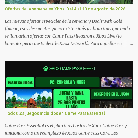
Ofertas de la semana en Xbox: Del 4 al 10 de agosto de 2026
Las nuevas ofertas especiales de la semana y Deals with Gold
(bueno, esos descuentos ya no existen más y ahora más que nada
se llamarían ofertas con Game Pass) llegaron a Xbox Live (lo
lamento, pero cuesta decirle Xbox Network). Para aquellos en
Windows 10/11, varios de los juegos que están de oferta también
cuentan con soporte para Xbox Play Anywhere, lo que nos permite
jugarlos y mantener un progreso compartido en Windows PC y
Xbox, y tenemos un listado de juegos compatibles por acá . ¿Aún
necesitas una mano con las compras? Tenemos un tutorial extenso
o en vídeo para que se quiten todas las dudas generales de cómo
hacer compras en Xbox . Podes consultar un listado más completo
de promociones desde xbox.com. El post puede tener
actualizaciones regulares o cambios ante cualquier error. Ofertas
Todos los juegos incluidos en Game Pass Essential
- Argentina Ofertas - Chile Ofertas - Colombia Ofertas - México
Ofertas - Estados Unidos Ofertas - España Todas las ofertas de
Game Pass Essential es el plan más básico de Xbox Game Pass y
Xbox One también aplican a Xbox Series, a excepción de los jue...
funciona como un reemplazo de Xbox Game Pass Core. Los