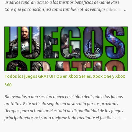
usuarios tendrán acceso a los mismos beneficios de Game Pass
Core que ya conocían, así como también otras ventajas adicionales
que fueron anunciados recientemente. Essential incluirá como
novedades una serie de ventajas para diferentes juegos free to play
que están en Xbox y PC, que van desde skins, desbloqueo de
personajes, paquetes de armas hasta emotes, monedas virtuales y
más para diferentes títulos. Todas estas ventajas se pueden
reclamar desde la sección de Game Pass o en tu aplicación de Xbox
yendo directamente a la pestaña de Game Pass. Essential también
ahora sumará el acceso a la Nube de Xbox, el cual nos permitite
jugar una pequeña porción de los juegos de la suscripción
Todos los juegos GRATUITOS en Xbox Series, Xbox One y Xbox
mediante xCloud y más de 600 juegos compatibles si es que los
360
compramos previamente (con más títulos en camino a ser
compatibles con la función Transmite tu Propios Juegos). Pueden
Bienvenidos a una sección nueva en el blog dedicada a los juegos
leer más...
gratuitos. Este artículo seguirá en desarrollo por los próximos
tiempos para actualizar el estado de disponibilidad de los juegos
principalmente, así como mejorar todo mediante el feedback de
nuestros lectores. Primero que nada hemos remarcado los juegos