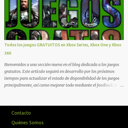
que están en Xbox y PC, que van desde skins, desbloqueo de
personajes, paquetes de armas hasta emotes, monedas virtuales y
más para diferentes títulos. Todas estas ventajas se pueden
reclamar desde la sección de Game Pass o en tu aplicación de Xbox
yendo directamente a la pestaña de Game Pass. Essential también
ahora sumará el acceso a la Nube de Xbox, el cual nos permitite
jugar una pequeña porción de los juegos de la suscripción
Todos los juegos GRATUITOS en Xbox Series, Xbox One y Xbox
mediante xCloud y más de 600 juegos compatibles si es que los
360
compramos previamente (con más títulos en camino a ser
compatibles con la función Transmite tu Propios Juegos). Pueden
Bienvenidos a una sección nueva en el blog dedicada a los juegos
leer más...
gratuitos. Este artículo seguirá en desarrollo por los próximos
tiempos para actualizar el estado de disponibilidad de los juegos
principalmente, así como mejorar todo mediante el feedback de
nuestros lectores. Primero que nada hemos remarcado los juegos
gratuitos que están limitados o en otras regiones. Dichos títulos
ofrecen contenidos limitados o no se encuentran en algunas
regiones de América Latina. Podremos ver una lista más
Contacto
desarrollada, con vídeos o una descripción de los juegos
Quiénes Somos
disponibles de forma gratuita en Xbox Series, Xbox One y Xbox 360