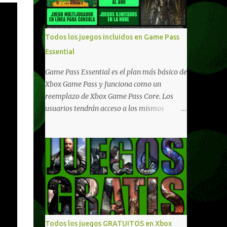
compartido en Windows PC y Xbox, y
tenemos un listado de juegos compatibles
por acá . ¿Aún necesitas una mano con las
Todos los juegos incluidos en Game Pass
compras? Tenemos un tutorial extenso o en
Essential
vídeo para que se quiten todas las dudas
generales de cómo hacer compras en Xbox .
Game Pass Essential es el plan más básico de
Podes consultar un listado más completo de
Xbox Game Pass y funciona como un
promociones desde xbox.com. El post puede
reemplazo de Xbox Game Pass Core. Los
tener actualizaciones regulares o cambios
usuarios tendrán acceso a los mismos
ante cualquier error. Ofertas - Argentina
beneficios de Game Pass Core que ya
Ofertas - Chile Ofertas - Colombia Ofertas
conocían, así como también otras ventajas
- México Ofertas - Estados Unidos Ofertas -
adicionales que fueron anunciados
España Todas las ofertas de Xbox One
recientemente. Essential incluirá como
también aplican a Xbox Series, a excepción
novedades una serie de ventajas para
de los jue...
diferentes juegos free to play que están en
Xbox y PC, que van desde skins, desbloqueo
de personajes, paquetes de armas hasta
emotes, monedas virtuales y más para
Todos los juegos GRATUITOS en Xbox