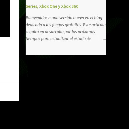
diferentes títulos. Todas estas ventajas se
Series, Xbox One y Xbox 360
pueden reclamar desde la sección de Game
Pass o en tu aplicación de Xbox yendo
Bienvenidos a una sección nueva en el blog
directamente a la pestaña de Game Pass.
dedicada a los juegos gratuitos. Este artículo
Essential también ahora sumará el acceso a
seguirá en desarrollo por los próximos
la Nube de Xbox, el cual nos permitite jugar
tiempos para actualizar el estado de
una pequeña porción de los juegos de la
disponibilidad de los juegos principalmente,
suscripción mediante xCloud y más de 600
así como mejorar todo mediante el feedback
juegos compatibles si es que los compramos
de nuestros lectores. Primero que nada
previamente (con más títulos en camino a
hemos remarcado los juegos gratuitos que
ser compatibles con la función Transmite tu
están limitados o en otras regiones. Dichos
Propios Juegos). Pueden leer más...
títulos ofrecen contenidos limitados o no se
encuentran en algunas regiones de América
Latina. Podremos ver una lista más
desarrollada, con vídeos o una descripción
de los juegos disponibles de forma gratuita
en Xbox Series, Xbox One y Xbox 360 a
continuación. LOS F2P DEJARON DE PEDIR
DE XBOX LIVE GOLD HACE TIEMPO Desde