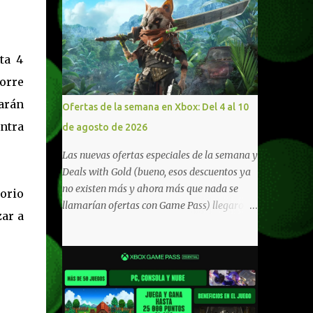
ta 4
orre
arán
Ofertas de la semana en Xbox: Del 4 al 10
ontra
de agosto de 2026
Las nuevas ofertas especiales de la semana y
Deals with Gold (bueno, esos descuentos ya
no existen más y ahora más que nada se
torio
llamarían ofertas con Game Pass) llegaron a
zar a
Xbox Live (lo lamento, pero cuesta decirle
Xbox Network). Para aquellos en Windows
10/11, varios de los juegos que están de
oferta también cuentan con soporte para
Xbox Play Anywhere, lo que nos permite
jugarlos y mantener un progreso