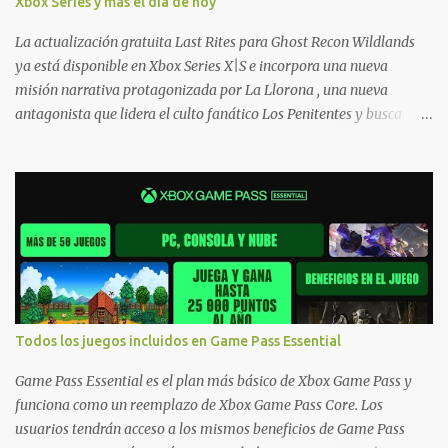
Xbox Series y más el día de hoy
Ofertas - Estados Unidos Ofertas - España Todas las ofertas de
Xbox One también aplican a Xbox Series, a excepción de los jue...
La actualización gratuita Last Rites para Ghost Recon Wildlands
ya está disponible en Xbox Series X|S e incorpora una nueva
misión narrativa protagonizada por La Llorona , una nueva
antagonista que lidera el culto fanático Los Penitentes y busca
vengarse de quienes le hicieron daño en Bolivia. La actualización
también marca el retorno del icónico enfrentamiento contra el
Predator , uno de los desafíos más recordados por la comunidad,
junto con múltiples mejoras centradas en ampliar la libertad de
juego. Uno de los aspectos más importantes de Last Rites es la
gran cantidad de opciones de personalización incorporadas. Ahora
es posible ocultar más elementos de la interfaz, incluyendo las
trayectorias de lanzamiento de granadas y el resaltado de objetos
interactivos, además de desactivar automáticamente los sonidos
Todos los juegos incluidos en Game Pass Essential
asociados cuando la interfaz está oculta. También se añaden los
llamados "Parámetros Ghost" , que permiten activar la recarga
Game Pass Essential es el plan más básico de Xbox Game Pass y
táctica, limitar el número de armas ...
funciona como un reemplazo de Xbox Game Pass Core. Los
usuarios tendrán acceso a los mismos beneficios de Game Pass