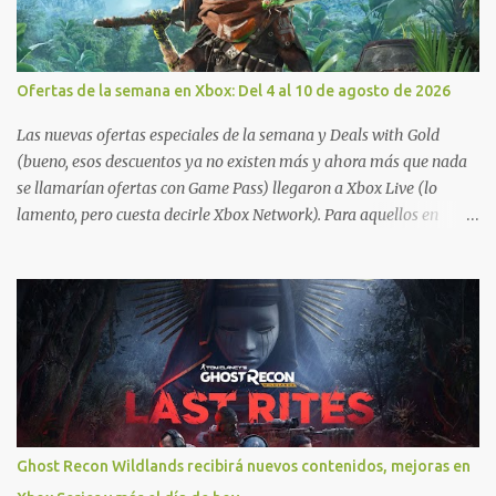
Ofertas de la semana en Xbox: Del 4 al 10 de agosto de 2026
Las nuevas ofertas especiales de la semana y Deals with Gold
(bueno, esos descuentos ya no existen más y ahora más que nada
se llamarían ofertas con Game Pass) llegaron a Xbox Live (lo
lamento, pero cuesta decirle Xbox Network). Para aquellos en
Windows 10/11, varios de los juegos que están de oferta también
cuentan con soporte para Xbox Play Anywhere, lo que nos permite
jugarlos y mantener un progreso compartido en Windows PC y
Xbox, y tenemos un listado de juegos compatibles por acá . ¿Aún
necesitas una mano con las compras? Tenemos un tutorial extenso
o en vídeo para que se quiten todas las dudas generales de cómo
hacer compras en Xbox . Podes consultar un listado más completo
de promociones desde xbox.com. El post puede tener
actualizaciones regulares o cambios ante cualquier error. Ofertas
Ghost Recon Wildlands recibirá nuevos contenidos, mejoras en
- Argentina Ofertas - Chile Ofertas - Colombia Ofertas - México