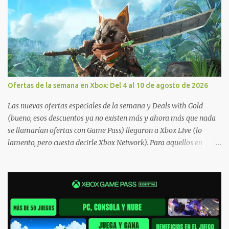
Ofertas de la semana en Xbox: Del 4 al 10 de agosto de 2026
Las nuevas ofertas especiales de la semana y Deals with Gold
(bueno, esos descuentos ya no existen más y ahora más que nada
se llamarían ofertas con Game Pass) llegaron a Xbox Live (lo
lamento, pero cuesta decirle Xbox Network). Para aquellos en
Windows 10/11, varios de los juegos que están de oferta también
cuentan con soporte para Xbox Play Anywhere, lo que nos permite
jugarlos y mantener un progreso compartido en Windows PC y
Xbox, y tenemos un listado de juegos compatibles por acá . ¿Aún
necesitas una mano con las compras? Tenemos un tutorial extenso
o en vídeo para que se quiten todas las dudas generales de cómo
hacer compras en Xbox . Podes consultar un listado más completo