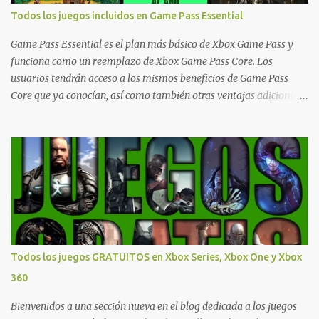
actualizaciones regulares o cambios ante cualquier error. Ofertas
Todos los juegos incluidos en Game Pass Essential
- Argentina Ofertas - Chile Ofertas - Colombia Ofertas - México
Ofertas - Estados Unidos Ofertas - España Todas las ofertas de
Game Pass Essential es el plan más básico de Xbox Game Pass y
Xbox One también aplican a Xbox Series, a excepción de los jue...
funciona como un reemplazo de Xbox Game Pass Core. Los
usuarios tendrán acceso a los mismos beneficios de Game Pass
Core que ya conocían, así como también otras ventajas adicionales
que fueron anunciados recientemente. Essential incluirá como
novedades una serie de ventajas para diferentes juegos free to play
que están en Xbox y PC, que van desde skins, desbloqueo de
personajes, paquetes de armas hasta emotes, monedas virtuales y
más para diferentes títulos. Todas estas ventajas se pueden
reclamar desde la sección de Game Pass o en tu aplicación de Xbox
yendo directamente a la pestaña de Game Pass. Essential también
ahora sumará el acceso a la Nube de Xbox, el cual nos permitite
jugar una pequeña porción de los juegos de la suscripción
Todos los juegos GRATUITOS en Xbox Series, Xbox One y Xbox
mediante xCloud y más de 600 juegos compatibles si es que los
360
compramos previamente (con más títulos en camino a ser
compatibles con la función Transmite tu Propios Juegos). Pueden
Bienvenidos a una sección nueva en el blog dedicada a los juegos
leer más...