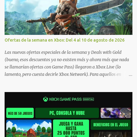
Ofertas de la semana en Xbox: Del 4 al 10 de agosto de 2026
Las nuevas ofertas especiales de la semana y Deals with Gold
(bueno, esos descuentos ya no existen más y ahora más que nada
se llamarían ofertas con Game Pass) llegaron a Xbox Live (lo
lamento, pero cuesta decirle Xbox Network). Para aquellos en
Windows 10/11, varios de los juegos que están de oferta también
cuentan con soporte para Xbox Play Anywhere, lo que nos permite
jugarlos y mantener un progreso compartido en Windows PC y
Xbox, y tenemos un listado de juegos compatibles por acá . ¿Aún
necesitas una mano con las compras? Tenemos un tutorial extenso
o en vídeo para que se quiten todas las dudas generales de cómo
hacer compras en Xbox . Podes consultar un listado más completo
de promociones desde xbox.com. El post puede tener