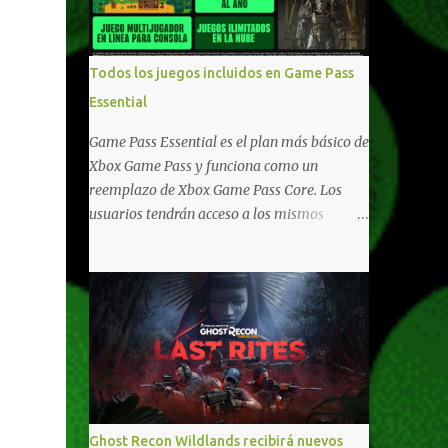
compartido en Windows PC y Xbox, y
tenemos un listado de juegos compatibles
por acá . ¿Aún necesitas una mano con las
Todos los juegos incluidos en Game Pass
compras? Tenemos un tutorial extenso o en
Essential
vídeo para que se quiten todas las dudas
generales de cómo hacer compras en Xbox .
Game Pass Essential es el plan más básico de
Podes consultar un listado más completo de
Xbox Game Pass y funciona como un
promociones desde xbox.com. El post puede
reemplazo de Xbox Game Pass Core. Los
tener actualizaciones regulares o cambios
usuarios tendrán acceso a los mismos
ante cualquier error. Ofertas - Argentina
beneficios de Game Pass Core que ya
Ofertas - Chile Ofertas - Colombia Ofertas
conocían, así como también otras ventajas
- México Ofertas - Estados Unidos Ofertas -
adicionales que fueron anunciados
España Todas las ofertas de Xbox One
recientemente. Essential incluirá como
también aplican a Xbox Series, a excepción
novedades una serie de ventajas para
de los jue...
diferentes juegos free to play que están en
Xbox y PC, que van desde skins, desbloqueo
de personajes, paquetes de armas hasta
emotes, monedas virtuales y más para
Ghost Recon Wildlands recibirá nuevos