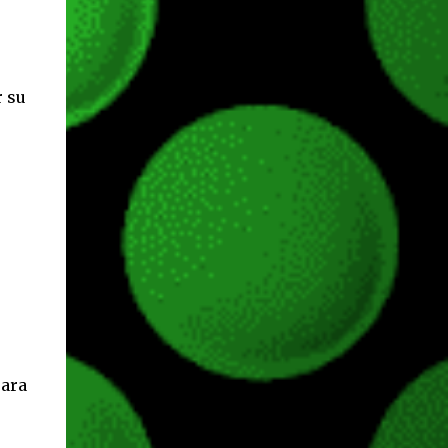
incorporadas. Ahora es posible ocultar más
elementos de la interfaz, incluyendo las
trayectorias de lanzamiento de granadas y
el resaltado de objetos interactivos, además
r su
de desactivar automáticamente los sonidos
asociados cuando la interfaz está oculta.
También se añaden los llamados
o
"Parámetros Ghost" , que permiten activar
la recarga táctica, limitar el número de
armas ...
para