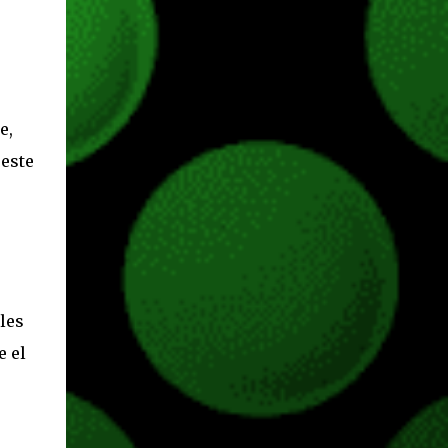
e,
 este
les
e el