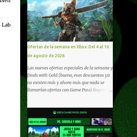
bién
 Lab
Ofertas de la semana en Xbox: Del 4 al 10
de agosto de 2026
Las nuevas ofertas especiales de la semana y
Deals with Gold (bueno, esos descuentos ya
no existen más y ahora más que nada se
llamarían ofertas con Game Pass) llegaron a
Xbox Live (lo lamento, pero cuesta decirle
Xbox Network). Para aquellos en Windows
10/11, varios de los juegos que están de
oferta también cuentan con soporte para
Xbox Play Anywhere, lo que nos permite
jugarlos y mantener un progreso