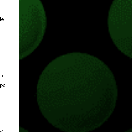
de
su
ipa