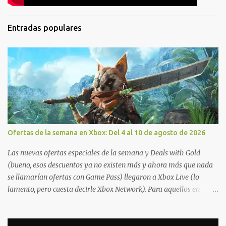
Entradas populares
Ofertas de la semana en Xbox: Del 4 al 10 de agosto de 2026
Las nuevas ofertas especiales de la semana y Deals with Gold
(bueno, esos descuentos ya no existen más y ahora más que nada
se llamarían ofertas con Game Pass) llegaron a Xbox Live (lo
lamento, pero cuesta decirle Xbox Network). Para aquellos en
Windows 10/11, varios de los juegos que están de oferta también
cuentan con soporte para Xbox Play Anywhere, lo que nos permite
jugarlos y mantener un progreso compartido en Windows PC y