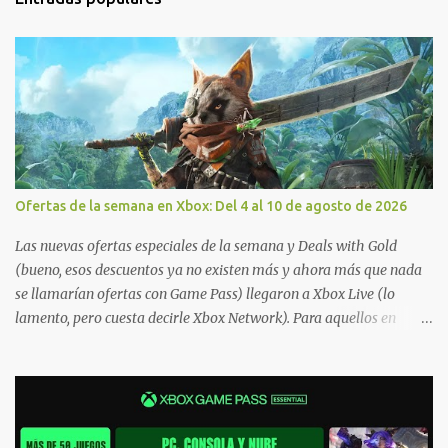
Ofertas de la semana en Xbox: Del 4 al 10 de agosto de 2026
Las nuevas ofertas especiales de la semana y Deals with Gold
(bueno, esos descuentos ya no existen más y ahora más que nada
se llamarían ofertas con Game Pass) llegaron a Xbox Live (lo
lamento, pero cuesta decirle Xbox Network). Para aquellos en
Windows 10/11, varios de los juegos que están de oferta también
cuentan con soporte para Xbox Play Anywhere, lo que nos permite
jugarlos y mantener un progreso compartido en Windows PC y
Xbox, y tenemos un listado de juegos compatibles por acá . ¿Aún
necesitas una mano con las compras? Tenemos un tutorial extenso