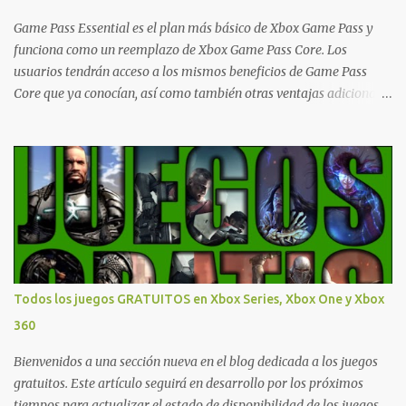
- Argentina Ofertas - Chile Ofertas - Colombia Ofertas - México
Ofertas - Estados Unidos Ofertas - España Todas las ofertas de
Game Pass Essential es el plan más básico de Xbox Game Pass y
Xbox One también aplican a Xbox Series, a excepción de los jue...
funciona como un reemplazo de Xbox Game Pass Core. Los
usuarios tendrán acceso a los mismos beneficios de Game Pass
Core que ya conocían, así como también otras ventajas adicionales
que fueron anunciados recientemente. Essential incluirá como
novedades una serie de ventajas para diferentes juegos free to play
que están en Xbox y PC, que van desde skins, desbloqueo de
personajes, paquetes de armas hasta emotes, monedas virtuales y
más para diferentes títulos. Todas estas ventajas se pueden
reclamar desde la sección de Game Pass o en tu aplicación de Xbox
yendo directamente a la pestaña de Game Pass. Essential también
ahora sumará el acceso a la Nube de Xbox, el cual nos permitite
jugar una pequeña porción de los juegos de la suscripción
Todos los juegos GRATUITOS en Xbox Series, Xbox One y Xbox
mediante xCloud y más de 600 juegos compatibles si es que los
360
compramos previamente (con más títulos en camino a ser
compatibles con la función Transmite tu Propios Juegos). Pueden
Bienvenidos a una sección nueva en el blog dedicada a los juegos
leer más...
gratuitos. Este artículo seguirá en desarrollo por los próximos
tiempos para actualizar el estado de disponibilidad de los juegos