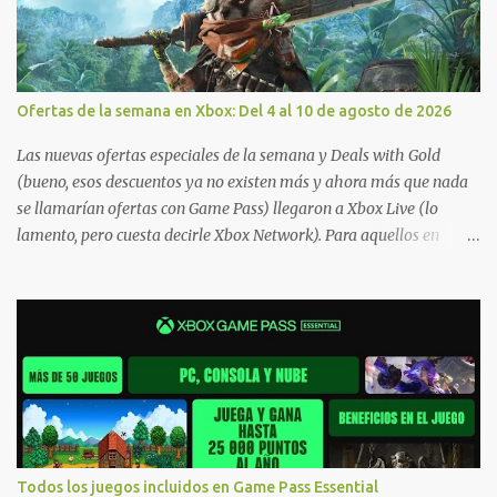
Ofertas de la semana en Xbox: Del 4 al 10 de agosto de 2026
Las nuevas ofertas especiales de la semana y Deals with Gold
(bueno, esos descuentos ya no existen más y ahora más que nada
se llamarían ofertas con Game Pass) llegaron a Xbox Live (lo
lamento, pero cuesta decirle Xbox Network). Para aquellos en
Windows 10/11, varios de los juegos que están de oferta también
cuentan con soporte para Xbox Play Anywhere, lo que nos permite
jugarlos y mantener un progreso compartido en Windows PC y
Xbox, y tenemos un listado de juegos compatibles por acá . ¿Aún
necesitas una mano con las compras? Tenemos un tutorial extenso
o en vídeo para que se quiten todas las dudas generales de cómo
hacer compras en Xbox . Podes consultar un listado más completo
de promociones desde xbox.com. El post puede tener
actualizaciones regulares o cambios ante cualquier error. Ofertas
Todos los juegos incluidos en Game Pass Essential