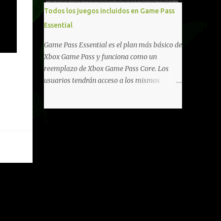
libertad de juego. Uno de los aspectos más
Todos los juegos incluidos en Game Pass
importantes de Last Rites es la gran
Essential
cantidad de opciones de personalización
incorporadas. Ahora es posible ocultar más
Game Pass Essential es el plan más básico de
elementos de la interfaz, incluyendo las
Xbox Game Pass y funciona como un
trayectorias de lanzamiento de granadas y
reemplazo de Xbox Game Pass Core. Los
el resaltado de objetos interactivos, además
usuarios tendrán acceso a los mismos
de desactivar automáticamente los sonidos
beneficios de Game Pass Core que ya
asociados cuando la interfaz está oculta.
conocían, así como también otras ventajas
También se añaden los llamados
adicionales que fueron anunciados
"Parámetros Ghost" , que permiten activar
recientemente. Essential incluirá como
la recarga táctica, limitar el número de
novedades una serie de ventajas para
armas ...
diferentes juegos free to play que están en
Xbox y PC, que van desde skins, desbloqueo
de personajes, paquetes de armas hasta
emotes, monedas virtuales y más para
diferentes títulos. Todas estas ventajas se
pueden reclamar desde la sección de Game