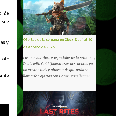
o de
desde
Ofertas de la semana en Xbox: Del 4 al 10
mas y
de agosto de 2026
Las nuevas ofertas especiales de la semana y
bate
Deals with Gold (bueno, esos descuentos ya
no existen más y ahora más que nada se
sante
llamarían ofertas con Game Pass) llegaron a
Xbox Live (lo lamento, pero cuesta decirle
Xbox Network). Para aquellos en Windows
10/11, varios de los juegos que están de
oferta también cuentan con soporte para
Xbox Play Anywhere, lo que nos permite
jugarlos y mantener un progreso