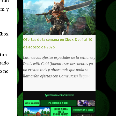
drán
am y
Xbox
Ofertas de la semana en Xbox: Del 4 al 10
de agosto de 2026
Store
Las nuevas ofertas especiales de la semana y
inado
Deals with Gold (bueno, esos descuentos ya
no existen más y ahora más que nada se
ro no
llamarían ofertas con Game Pass) llegaron a
Xbox Live (lo lamento, pero cuesta decirle
Xbox Network). Para aquellos en Windows
10/11, varios de los juegos que están de
oferta también cuentan con soporte para
Xbox Play Anywhere, lo que nos permite
jugarlos y mantener un progreso