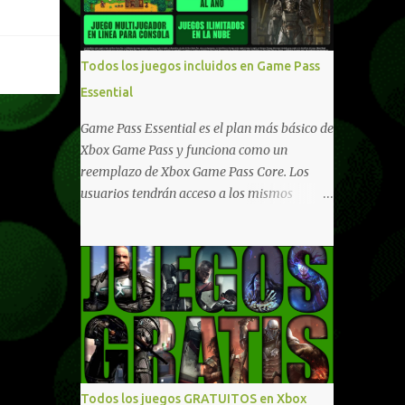
compartido en Windows PC y Xbox, y
tenemos un listado de juegos compatibles
por acá . ¿Aún necesitas una mano con las
Todos los juegos incluidos en Game Pass
compras? Tenemos un tutorial extenso o en
Essential
vídeo para que se quiten todas las dudas
generales de cómo hacer compras en Xbox .
Game Pass Essential es el plan más básico de
Podes consultar un listado más completo de
Xbox Game Pass y funciona como un
promociones desde xbox.com. El post puede
reemplazo de Xbox Game Pass Core. Los
tener actualizaciones regulares o cambios
usuarios tendrán acceso a los mismos
ante cualquier error. Ofertas - Argentina
beneficios de Game Pass Core que ya
Ofertas - Chile Ofertas - Colombia Ofertas
conocían, así como también otras ventajas
- México Ofertas - Estados Unidos Ofertas -
adicionales que fueron anunciados
España Todas las ofertas de Xbox One
recientemente. Essential incluirá como
también aplican a Xbox Series, a excepción
novedades una serie de ventajas para
de los jue...
diferentes juegos free to play que están en
Xbox y PC, que van desde skins, desbloqueo
de personajes, paquetes de armas hasta
emotes, monedas virtuales y más para
Todos los juegos GRATUITOS en Xbox