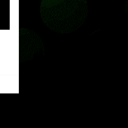
incorporadas. Ahora es posible ocultar más
elementos de la interfaz, incluyendo las
trayectorias de lanzamiento de granadas y
el resaltado de objetos interactivos, además
de desactivar automáticamente los sonidos
asociados cuando la interfaz está oculta.
También se añaden los llamados
"Parámetros Ghost" , que permiten activar
la recarga táctica, limitar el número de
armas ...