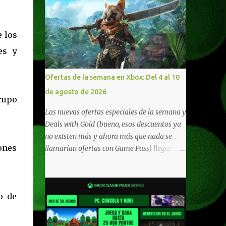
e los
es y
Ofertas de la semana en Xbox: Del 4 al 10
de agosto de 2026
rupo
Las nuevas ofertas especiales de la semana y
Deals with Gold (bueno, esos descuentos ya
no existen más y ahora más que nada se
ones
llamarían ofertas con Game Pass) llegaron a
Xbox Live (lo lamento, pero cuesta decirle
Xbox Network). Para aquellos en Windows
10/11, varios de los juegos que están de
o de
oferta también cuentan con soporte para
Xbox Play Anywhere, lo que nos permite
jugarlos y mantener un progreso