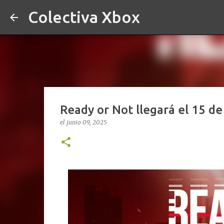
Colectiva Xbox
Ready or Not llegará el 15 de 
el
junio 09, 2025