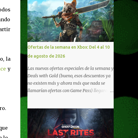
todos
cando
rtir
Ofertas de la semana en Xbox: Del 4 al 10
de agosto de 2026
o, la
ace
y
Las nuevas ofertas especiales de la semana y
Deals with Gold (bueno, esos descuentos ya
no existen más y ahora más que nada se
llamarían ofertas con Game Pass) llegaron a
Xbox Live (lo lamento, pero cuesta decirle
Xbox Network). Para aquellos en Windows
ro.
10/11, varios de los juegos que están de
oferta también cuentan con soporte para
que
Xbox Play Anywhere, lo que nos permite
jugarlos y mantener un progreso
e lo