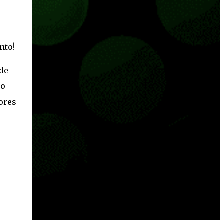
Pass o en tu aplicación de Xbox yendo
directamente a la pestaña de Game Pass.
Essential también ahora sumará el acceso a
la Nube de Xbox, el cual nos permitite jugar
nto!
una pequeña porción de los juegos de la
suscripción mediante xCloud y más de 600
de
juegos compatibles si es que los compramos
previamente (con más títulos en camino a
do
ser compatibles con la función Transmite tu
rores
Propios Juegos). Pueden leer más...