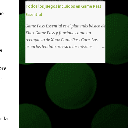
libertad de juego. Uno de los aspectos más
Todos los juegos incluidos en Game Pass
importantes de Last Rites es la gran
ne
Essential
cantidad de opciones de personalización
incorporadas. Ahora es posible ocultar más
Game Pass Essential es el plan más básico de
elementos de la interfaz, incluyendo las
Xbox Game Pass y funciona como un
trayectorias de lanzamiento de granadas y
reemplazo de Xbox Game Pass Core. Los
el resaltado de objetos interactivos, además
usuarios tendrán acceso a los mismos
de
de desactivar automáticamente los sonidos
beneficios de Game Pass Core que ya
asociados cuando la interfaz está oculta.
conocían, así como también otras ventajas
También se añaden los llamados
adicionales que fueron anunciados
bre
"Parámetros Ghost" , que permiten activar
recientemente. Essential incluirá como
.
la recarga táctica, limitar el número de
novedades una serie de ventajas para
armas ...
diferentes juegos free to play que están en
Xbox y PC, que van desde skins, desbloqueo
de personajes, paquetes de armas hasta
emotes, monedas virtuales y más para
a
diferentes títulos. Todas estas ventajas se
r la
pueden reclamar desde la sección de Game