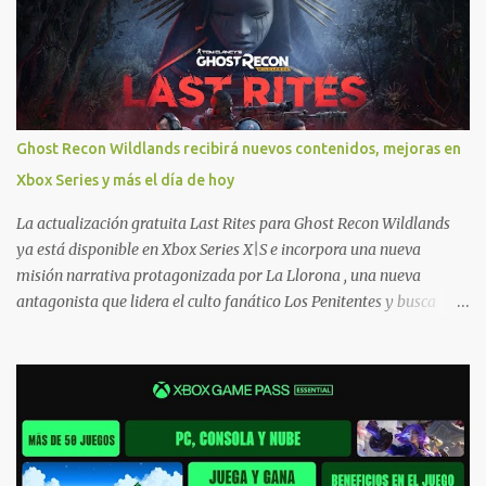
Xbox, y tenemos un listado de juegos compatibles por acá . ¿Aún
necesitas una mano con las compras? Tenemos un tutorial extenso
o en vídeo para que se quiten todas las dudas generales de cómo
hacer compras en Xbox . Podes consultar un listado más completo
de promociones desde xbox.com. El post puede tener
actualizaciones regulares o cambios ante cualquier error. Ofertas
Ghost Recon Wildlands recibirá nuevos contenidos, mejoras en
- Argentina Ofertas - Chile Ofertas - Colombia Ofertas - México
Xbox Series y más el día de hoy
Ofertas - Estados Unidos Ofertas - España Todas las ofertas de
Xbox One también aplican a Xbox Series, a excepción de los jue...
La actualización gratuita Last Rites para Ghost Recon Wildlands
ya está disponible en Xbox Series X|S e incorpora una nueva
misión narrativa protagonizada por La Llorona , una nueva
antagonista que lidera el culto fanático Los Penitentes y busca
vengarse de quienes le hicieron daño en Bolivia. La actualización
también marca el retorno del icónico enfrentamiento contra el
Predator , uno de los desafíos más recordados por la comunidad,
junto con múltiples mejoras centradas en ampliar la libertad de
juego. Uno de los aspectos más importantes de Last Rites es la
gran cantidad de opciones de personalización incorporadas. Ahora
es posible ocultar más elementos de la interfaz, incluyendo las