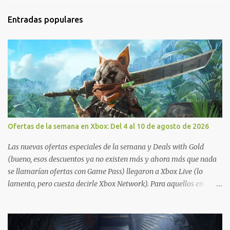
Entradas populares
Ofertas de la semana en Xbox: Del 4 al 10 de agosto de 2026
Las nuevas ofertas especiales de la semana y Deals with Gold
(bueno, esos descuentos ya no existen más y ahora más que nada
se llamarían ofertas con Game Pass) llegaron a Xbox Live (lo
lamento, pero cuesta decirle Xbox Network). Para aquellos en
Windows 10/11, varios de los juegos que están de oferta también
cuentan con soporte para Xbox Play Anywhere, lo que nos permite
jugarlos y mantener un progreso compartido en Windows PC y