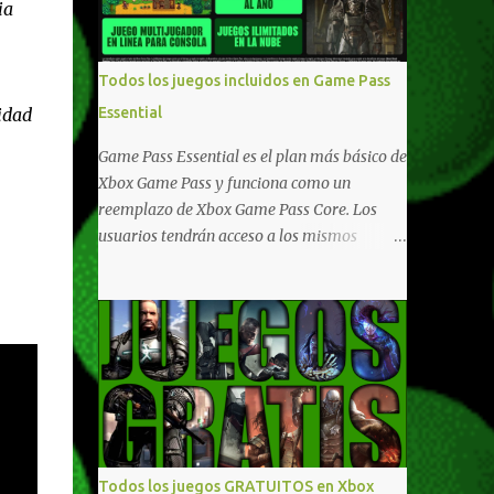
ia
compartido en Windows PC y Xbox, y
tenemos un listado de juegos compatibles
por acá . ¿Aún necesitas una mano con las
Todos los juegos incluidos en Game Pass
compras? Tenemos un tutorial extenso o en
idad
Essential
vídeo para que se quiten todas las dudas
generales de cómo hacer compras en Xbox .
Game Pass Essential es el plan más básico de
Podes consultar un listado más completo de
Xbox Game Pass y funciona como un
promociones desde xbox.com. El post puede
reemplazo de Xbox Game Pass Core. Los
tener actualizaciones regulares o cambios
usuarios tendrán acceso a los mismos
ante cualquier error. Ofertas - Argentina
beneficios de Game Pass Core que ya
Ofertas - Chile Ofertas - Colombia Ofertas
conocían, así como también otras ventajas
- México Ofertas - Estados Unidos Ofertas -
adicionales que fueron anunciados
España Todas las ofertas de Xbox One
recientemente. Essential incluirá como
también aplican a Xbox Series, a excepción
novedades una serie de ventajas para
de los jue...
diferentes juegos free to play que están en
Xbox y PC, que van desde skins, desbloqueo
de personajes, paquetes de armas hasta
emotes, monedas virtuales y más para
Todos los juegos GRATUITOS en Xbox