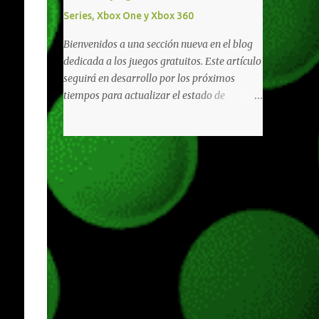
diferentes títulos. Todas estas ventajas se
Series, Xbox One y Xbox 360
pueden reclamar desde la sección de Game
Pass o en tu aplicación de Xbox yendo
Bienvenidos a una sección nueva en el blog
directamente a la pestaña de Game Pass.
dedicada a los juegos gratuitos. Este artículo
Essential también ahora sumará el acceso a
seguirá en desarrollo por los próximos
la Nube de Xbox, el cual nos permitite jugar
tiempos para actualizar el estado de
una pequeña porción de los juegos de la
disponibilidad de los juegos principalmente,
suscripción mediante xCloud y más de 600
así como mejorar todo mediante el feedback
juegos compatibles si es que los compramos
de nuestros lectores. Primero que nada
previamente (con más títulos en camino a
hemos remarcado los juegos gratuitos que
ser compatibles con la función Transmite tu
están limitados o en otras regiones. Dichos
Propios Juegos). Pueden leer más...
títulos ofrecen contenidos limitados o no se
encuentran en algunas regiones de América
Latina. Podremos ver una lista más
desarrollada, con vídeos o una descripción
de los juegos disponibles de forma gratuita
en Xbox Series, Xbox One y Xbox 360 a
continuación. LOS F2P DEJARON DE PEDIR
DE XBOX LIVE GOLD HACE TIEMPO Desde