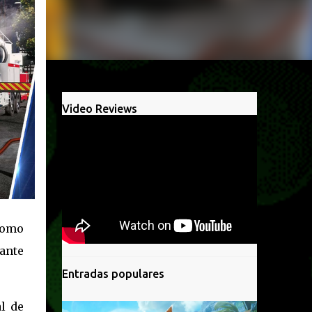
Video Reviews
 como
ante
Entradas populares
l de