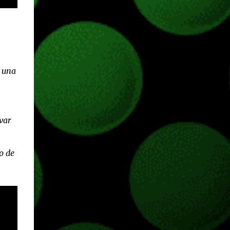
hace más de un año, juegos como Fortnite,
Apex Legends, Halo Infinite, entre muchos
otros dejaron de pedir cualquier tipo de
suscripción de pago para ser jugados desde
Xbox One o Xbox Series. JUEGOS
e una
GRATUITOS EN XBOX SERIES Gracias a la
retrocompatibilidad podremos jugar todo lo
que y...
var
o de