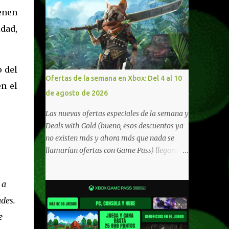
enen
idad,
 del
Ofertas de la semana en Xbox: Del 4 al 10
n el
de agosto de 2026
Las nuevas ofertas especiales de la semana y
Deals with Gold (bueno, esos descuentos ya
no existen más y ahora más que nada se
llamarían ofertas con Game Pass) llegaron a
Xbox Live (lo lamento, pero cuesta decirle
Xbox Network). Para aquellos en Windows
 a
10/11, varios de los juegos que están de
oferta también cuentan con soporte para
des.
Xbox Play Anywhere, lo que nos permite
e
jugarlos y mantener un progreso