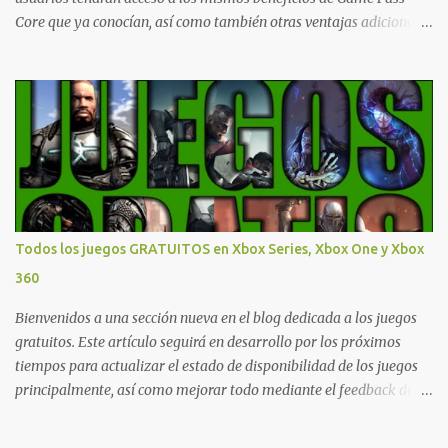
Core que ya conocían, así como también otras ventajas adicionales
que fueron anunciados recientemente. Essential incluirá como
novedades una serie de ventajas para diferentes juegos free to play
que están en Xbox y PC, que van desde skins, desbloqueo de
personajes, paquetes de armas hasta emotes, monedas virtuales y
más para diferentes títulos. Todas estas ventajas se pueden
reclamar desde la sección de Game Pass o en tu aplicación de Xbox
yendo directamente a la pestaña de Game Pass. Essential también
ahora sumará el acceso a la Nube de Xbox, el cual nos permitite
jugar una pequeña porción de los juegos de la suscripción
Todos los juegos GRATUITOS en Xbox Series, Xbox One y Xbox
mediante xCloud y más de 600 juegos compatibles si es que los
360
compramos previamente (con más títulos en camino a ser
compatibles con la función Transmite tu Propios Juegos). Pueden
Bienvenidos a una sección nueva en el blog dedicada a los juegos
leer más...
gratuitos. Este artículo seguirá en desarrollo por los próximos
tiempos para actualizar el estado de disponibilidad de los juegos
principalmente, así como mejorar todo mediante el feedback de
nuestros lectores. Primero que nada hemos remarcado los juegos
gratuitos que están limitados o en otras regiones. Dichos títulos