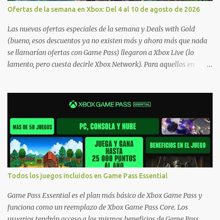
Ofertas de la semana en Xbox: Del 4 al 10 de agosto de 2026
Las nuevas ofertas especiales de la semana y Deals with Gold
(bueno, esos descuentos ya no existen más y ahora más que nada
se llamarían ofertas con Game Pass) llegaron a Xbox Live (lo
lamento, pero cuesta decirle Xbox Network). Para aquellos en
Windows 10/11, varios de los juegos que están de oferta también
cuentan con soporte para Xbox Play Anywhere, lo que nos permite
jugarlos y mantener un progreso compartido en Windows PC y
Xbox, y tenemos un listado de juegos compatibles por acá . ¿Aún
necesitas una mano con las compras? Tenemos un tutorial extenso
o en vídeo para que se quiten todas las dudas generales de cómo
hacer compras en Xbox . Podes consultar un listado más completo
de promociones desde xbox.com. El post puede tener
actualizaciones regulares o cambios ante cualquier error. Ofertas
Todos los juegos incluidos en Game Pass Essential
- Argentina Ofertas - Chile Ofertas - Colombia Ofertas - México
Ofertas - Estados Unidos Ofertas - España Todas las ofertas de
Game Pass Essential es el plan más básico de Xbox Game Pass y
Xbox One también aplican a Xbox Series, a excepción de los jue...
funciona como un reemplazo de Xbox Game Pass Core. Los
usuarios tendrán acceso a los mismos beneficios de Game Pass