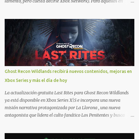
lamento, pero cuesta decirle Xbox Network). Para aquellos en
Windows 10/11, varios de los juegos que están de oferta también
cuentan con soporte para Xbox Play Anywhere, lo que nos permite
jugarlos y mantener un progreso compartido en Windows PC y
Xbox, y tenemos un listado de juegos compatibles por acá . ¿Aún
necesitas una mano con las compras? Tenemos un tutorial extenso
o en vídeo para que se quiten todas las dudas generales de cómo
hacer compras en Xbox . Podes consultar un listado más completo
de promociones desde xbox.com. El post puede tener
actualizaciones regulares o cambios ante cualquier error. Ofertas
Ghost Recon Wildlands recibirá nuevos contenidos, mejoras en
- Argentina Ofertas - Chile Ofertas - Colombia Ofertas - México
Xbox Series y más el día de hoy
Ofertas - Estados Unidos Ofertas - España Todas las ofertas de
Xbox One también aplican a Xbox Series, a excepción de los jue...
La actualización gratuita Last Rites para Ghost Recon Wildlands
ya está disponible en Xbox Series X|S e incorpora una nueva
misión narrativa protagonizada por La Llorona , una nueva
antagonista que lidera el culto fanático Los Penitentes y busca
vengarse de quienes le hicieron daño en Bolivia. La actualización
también marca el retorno del icónico enfrentamiento contra el
Predator , uno de los desafíos más recordados por la comunidad,