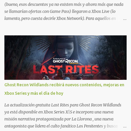
(bueno, esos descuentos ya no existen más y ahora más que nada
se llamarían ofertas con Game Pass) llegaron a Xbox Live (lo
lamento, pero cuesta decirle Xbox Network). Para aquellos en
Windows 10/11, varios de los juegos que están de oferta también
cuentan con soporte para Xbox Play Anywhere, lo que nos permite
jugarlos y mantener un progreso compartido en Windows PC y
Xbox, y tenemos un listado de juegos compatibles por acá . ¿Aún
necesitas una mano con las compras? Tenemos un tutorial extenso
o en vídeo para que se quiten todas las dudas generales de cómo
hacer compras en Xbox . Podes consultar un listado más completo
de promociones desde xbox.com. El post puede tener
actualizaciones regulares o cambios ante cualquier error. Ofertas
Ghost Recon Wildlands recibirá nuevos contenidos, mejoras en
- Argentina Ofertas - Chile Ofertas - Colombia Ofertas - México
Xbox Series y más el día de hoy
Ofertas - Estados Unidos Ofertas - España Todas las ofertas de
Xbox One también aplican a Xbox Series, a excepción de los jue...
La actualización gratuita Last Rites para Ghost Recon Wildlands
ya está disponible en Xbox Series X|S e incorpora una nueva
misión narrativa protagonizada por La Llorona , una nueva
antagonista que lidera el culto fanático Los Penitentes y busca