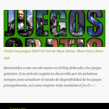
vengarse de quienes le hicieron daño en Bolivia. La actualización
también marca el retorno del icónico enfrentamiento contra el
Predator , uno de los desafíos más recordados por la comunidad,
junto con múltiples mejoras centradas en ampliar la libertad de
juego. Uno de los aspectos más importantes de Last Rites es la
gran cantidad de opciones de personalización incorporadas. Ahora
es posible ocultar más elementos de la interfaz, incluyendo las
trayectorias de lanzamiento de granadas y el resaltado de objetos
interactivos, además de desactivar automáticamente los sonidos
Todos los juegos GRATUITOS en Xbox Series, Xbox One y Xbox
asociados cuando la interfaz está oculta. También se añaden los
360
llamados "Parámetros Ghost" , que permiten activar la recarga
táctica, limitar el número de armas ...
Bienvenidos a una sección nueva en el blog dedicada a los juegos
gratuitos. Este artículo seguirá en desarrollo por los próximos
tiempos para actualizar el estado de disponibilidad de los juegos
principalmente, así como mejorar todo mediante el feedback de
nuestros lectores. Primero que nada hemos remarcado los juegos
gratuitos que están limitados o en otras regiones. Dichos títulos
ofrecen contenidos limitados o no se encuentran en algunas
regiones de América Latina. Podremos ver una lista más