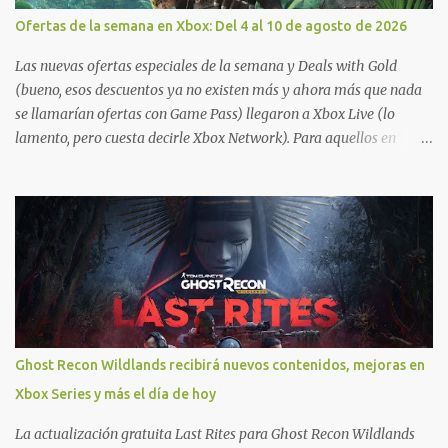
Ofertas de la semana en Xbox: Del 4 al 10 de agosto de 2026
Las nuevas ofertas especiales de la semana y Deals with Gold
(bueno, esos descuentos ya no existen más y ahora más que nada
se llamarían ofertas con Game Pass) llegaron a Xbox Live (lo
lamento, pero cuesta decirle Xbox Network). Para aquellos en
Windows 10/11, varios de los juegos que están de oferta también
cuentan con soporte para Xbox Play Anywhere, lo que nos permite
jugarlos y mantener un progreso compartido en Windows PC y
Xbox, y tenemos un listado de juegos compatibles por acá . ¿Aún
necesitas una mano con las compras? Tenemos un tutorial extenso
o en vídeo para que se quiten todas las dudas generales de cómo
hacer compras en Xbox . Podes consultar un listado más completo
de promociones desde xbox.com. El post puede tener
actualizaciones regulares o cambios ante cualquier error. Ofertas
Ghost Recon Wildlands recibirá nuevos contenidos, mejoras en
- Argentina Ofertas - Chile Ofertas - Colombia Ofertas - México
Xbox Series y más el día de hoy
Ofertas - Estados Unidos Ofertas - España Todas las ofertas de
Xbox One también aplican a Xbox Series, a excepción de los jue...
La actualización gratuita Last Rites para Ghost Recon Wildlands