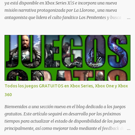
ya está disponible en Xbox Series X|S e incorpora una nueva
misión narrativa protagonizada por La Llorona , una nueva
antagonista que lidera el culto fanático Los Penitentes y busca
vengarse de quienes le hicieron daño en Bolivia. La actualización
también marca el retorno del icónico enfrentamiento contra el
Predator , uno de los desafíos más recordados por la comunidad,
junto con múltiples mejoras centradas en ampliar la libertad de
juego. Uno de los aspectos más importantes de Last Rites es la
gran cantidad de opciones de personalización incorporadas. Ahora
es posible ocultar más elementos de la interfaz, incluyendo las
trayectorias de lanzamiento de granadas y el resaltado de objetos
interactivos, además de desactivar automáticamente los sonidos
Todos los juegos GRATUITOS en Xbox Series, Xbox One y Xbox
asociados cuando la interfaz está oculta. También se añaden los
360
llamados "Parámetros Ghost" , que permiten activar la recarga
táctica, limitar el número de armas ...
Bienvenidos a una sección nueva en el blog dedicada a los juegos
gratuitos. Este artículo seguirá en desarrollo por los próximos
tiempos para actualizar el estado de disponibilidad de los juegos
principalmente, así como mejorar todo mediante el feedback de