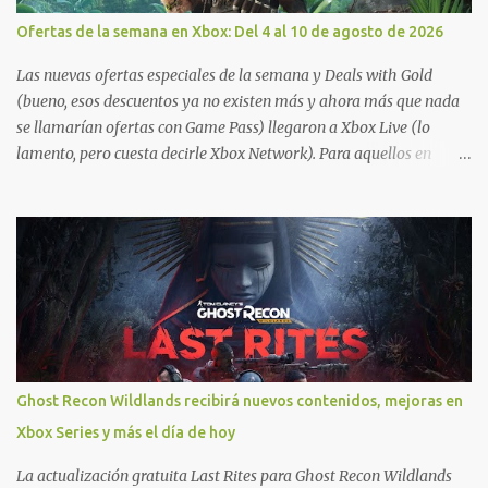
Ofertas de la semana en Xbox: Del 4 al 10 de agosto de 2026
Las nuevas ofertas especiales de la semana y Deals with Gold
(bueno, esos descuentos ya no existen más y ahora más que nada
se llamarían ofertas con Game Pass) llegaron a Xbox Live (lo
lamento, pero cuesta decirle Xbox Network). Para aquellos en
Windows 10/11, varios de los juegos que están de oferta también
cuentan con soporte para Xbox Play Anywhere, lo que nos permite
jugarlos y mantener un progreso compartido en Windows PC y
Xbox, y tenemos un listado de juegos compatibles por acá . ¿Aún
necesitas una mano con las compras? Tenemos un tutorial extenso
o en vídeo para que se quiten todas las dudas generales de cómo
hacer compras en Xbox . Podes consultar un listado más completo
de promociones desde xbox.com. El post puede tener
actualizaciones regulares o cambios ante cualquier error. Ofertas
Ghost Recon Wildlands recibirá nuevos contenidos, mejoras en
- Argentina Ofertas - Chile Ofertas - Colombia Ofertas - México
Xbox Series y más el día de hoy
Ofertas - Estados Unidos Ofertas - España Todas las ofertas de
Xbox One también aplican a Xbox Series, a excepción de los jue...
La actualización gratuita Last Rites para Ghost Recon Wildlands