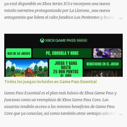
ya está disponible en Xbox Series X|S e incorpora una nueva
misión narrativa protagonizada por La Llorona , una nueva
antagonista que lidera el culto fanático Los Penitentes y busca
vengarse de quienes le hicieron daño en Bolivia. La actualización
también marca el retorno del icónico enfrentamiento contra el
Predator , uno de los desafíos más recordados por la comunidad,
junto con múltiples mejoras centradas en ampliar la libertad de
juego. Uno de los aspectos más importantes de Last Rites es la
gran cantidad de opciones de personalización incorporadas. Ahora
es posible ocultar más elementos de la interfaz, incluyendo las
trayectorias de lanzamiento de granadas y el resaltado de objetos
interactivos, además de desactivar automáticamente los sonidos
Todos los juegos incluidos en Game Pass Essential
asociados cuando la interfaz está oculta. También se añaden los
llamados "Parámetros Ghost" , que permiten activar la recarga
Game Pass Essential es el plan más básico de Xbox Game Pass y
táctica, limitar el número de armas ...
funciona como un reemplazo de Xbox Game Pass Core. Los
usuarios tendrán acceso a los mismos beneficios de Game Pass
Core que ya conocían, así como también otras ventajas adicionales
que fueron anunciados recientemente. Essential incluirá como