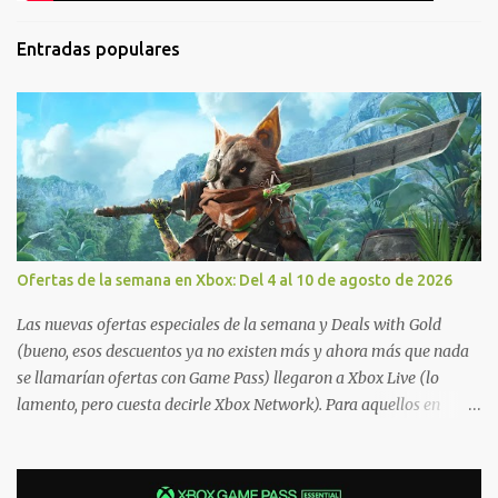
Entradas populares
Ofertas de la semana en Xbox: Del 4 al 10 de agosto de 2026
Las nuevas ofertas especiales de la semana y Deals with Gold
(bueno, esos descuentos ya no existen más y ahora más que nada
se llamarían ofertas con Game Pass) llegaron a Xbox Live (lo
lamento, pero cuesta decirle Xbox Network). Para aquellos en
Windows 10/11, varios de los juegos que están de oferta también
cuentan con soporte para Xbox Play Anywhere, lo que nos permite
jugarlos y mantener un progreso compartido en Windows PC y