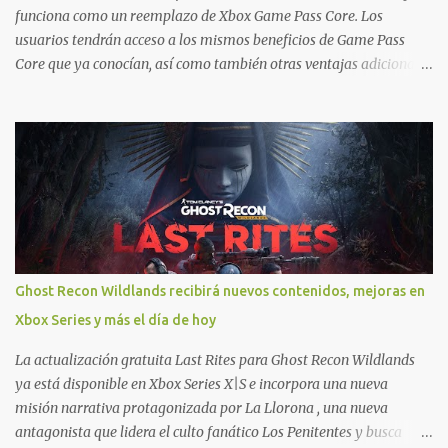
Xbox One también aplican a Xbox Series, a excepción de los jue...
funciona como un reemplazo de Xbox Game Pass Core. Los
usuarios tendrán acceso a los mismos beneficios de Game Pass
Core que ya conocían, así como también otras ventajas adicionales
que fueron anunciados recientemente. Essential incluirá como
novedades una serie de ventajas para diferentes juegos free to play
que están en Xbox y PC, que van desde skins, desbloqueo de
personajes, paquetes de armas hasta emotes, monedas virtuales y
más para diferentes títulos. Todas estas ventajas se pueden
reclamar desde la sección de Game Pass o en tu aplicación de Xbox
yendo directamente a la pestaña de Game Pass. Essential también
ahora sumará el acceso a la Nube de Xbox, el cual nos permitite
jugar una pequeña porción de los juegos de la suscripción
Ghost Recon Wildlands recibirá nuevos contenidos, mejoras en
mediante xCloud y más de 600 juegos compatibles si es que los
Xbox Series y más el día de hoy
compramos previamente (con más títulos en camino a ser
compatibles con la función Transmite tu Propios Juegos). Pueden
La actualización gratuita Last Rites para Ghost Recon Wildlands
leer más...
ya está disponible en Xbox Series X|S e incorpora una nueva
misión narrativa protagonizada por La Llorona , una nueva
antagonista que lidera el culto fanático Los Penitentes y busca