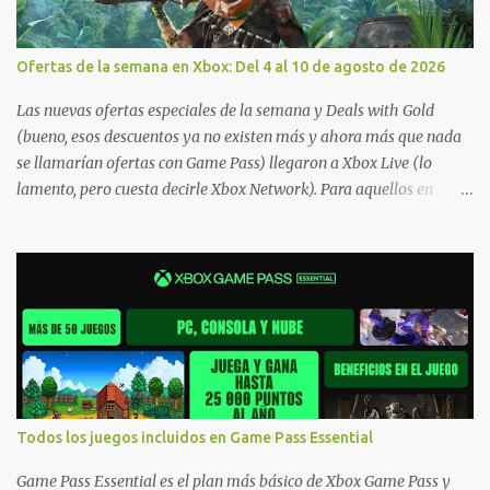
Ofertas de la semana en Xbox: Del 4 al 10 de agosto de 2026
Las nuevas ofertas especiales de la semana y Deals with Gold
(bueno, esos descuentos ya no existen más y ahora más que nada
se llamarían ofertas con Game Pass) llegaron a Xbox Live (lo
lamento, pero cuesta decirle Xbox Network). Para aquellos en
Windows 10/11, varios de los juegos que están de oferta también
cuentan con soporte para Xbox Play Anywhere, lo que nos permite
jugarlos y mantener un progreso compartido en Windows PC y
Xbox, y tenemos un listado de juegos compatibles por acá . ¿Aún
necesitas una mano con las compras? Tenemos un tutorial extenso
o en vídeo para que se quiten todas las dudas generales de cómo
hacer compras en Xbox . Podes consultar un listado más completo
de promociones desde xbox.com. El post puede tener
actualizaciones regulares o cambios ante cualquier error. Ofertas
Todos los juegos incluidos en Game Pass Essential
- Argentina Ofertas - Chile Ofertas - Colombia Ofertas - México
Ofertas - Estados Unidos Ofertas - España Todas las ofertas de
Game Pass Essential es el plan más básico de Xbox Game Pass y