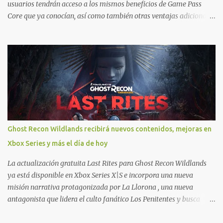
usuarios tendrán acceso a los mismos beneficios de Game Pass
Core que ya conocían, así como también otras ventajas adicionales
que fueron anunciados recientemente. Essential incluirá como
novedades una serie de ventajas para diferentes juegos free to play
que están en Xbox y PC, que van desde skins, desbloqueo de
personajes, paquetes de armas hasta emotes, monedas virtuales y
más para diferentes títulos. Todas estas ventajas se pueden
reclamar desde la sección de Game Pass o en tu aplicación de Xbox
yendo directamente a la pestaña de Game Pass. Essential también
ahora sumará el acceso a la Nube de Xbox, el cual nos permitite
jugar una pequeña porción de los juegos de la suscripción
Ghost Recon Wildlands recibirá nuevos contenidos, mejoras en
mediante xCloud y más de 600 juegos compatibles si es que los
Xbox Series y más el día de hoy
compramos previamente (con más títulos en camino a ser
compatibles con la función Transmite tu Propios Juegos). Pueden
La actualización gratuita Last Rites para Ghost Recon Wildlands
leer más...
ya está disponible en Xbox Series X|S e incorpora una nueva
misión narrativa protagonizada por La Llorona , una nueva
antagonista que lidera el culto fanático Los Penitentes y busca
vengarse de quienes le hicieron daño en Bolivia. La actualización