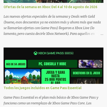
Ofertas de la semana en Xbox: Del 4 al 10 de agosto de 2026
Las nuevas ofertas especiales de la semana y Deals with Gold
(bueno, esos descuentos ya no existen más y ahora más que nada
se llamarían ofertas con Game Pass) llegaron a Xbox Live (lo
lamento, pero cuesta decirle Xbox Network). Para aquellos en
Windows 10/11, varios de los juegos que están de oferta también
cuentan con soporte para Xbox Play Anywhere, lo que nos permite
jugarlos y mantener un progreso compartido en Windows PC y
Xbox, y tenemos un listado de juegos compatibles por acá . ¿Aún
necesitas una mano con las compras? Tenemos un tutorial extenso
o en vídeo para que se quiten todas las dudas generales de cómo
hacer compras en Xbox . Podes consultar un listado más completo
de promociones desde xbox.com. El post puede tener
actualizaciones regulares o cambios ante cualquier error. Ofertas
Todos los juegos incluidos en Game Pass Essential
- Argentina Ofertas - Chile Ofertas - Colombia Ofertas - México
Ofertas - Estados Unidos Ofertas - España Todas las ofertas de
Game Pass Essential es el plan más básico de Xbox Game Pass y
Xbox One también aplican a Xbox Series, a excepción de los jue...
funciona como un reemplazo de Xbox Game Pass Core. Los