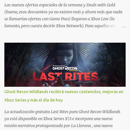
Las nuevas ofertas especiales de la semana y Deals with Gold
(bueno, esos descuentos ya no existen más y ahora más que nada
se llamarían ofertas con Game Pass) llegaron a Xbox Live (lo
lamento, pero cuesta decirle Xbox Network). Para aquellos en
Windows 10/11, varios de los juegos que están de oferta también
cuentan con soporte para Xbox Play Anywhere, lo que nos permite
jugarlos y mantener un progreso compartido en Windows PC y
Xbox, y tenemos un listado de juegos compatibles por acá . ¿Aún
necesitas una mano con las compras? Tenemos un tutorial extenso
o en vídeo para que se quiten todas las dudas generales de cómo
hacer compras en Xbox . Podes consultar un listado más completo
de promociones desde xbox.com. El post puede tener
actualizaciones regulares o cambios ante cualquier error. Ofertas
Ghost Recon Wildlands recibirá nuevos contenidos, mejoras en
- Argentina Ofertas - Chile Ofertas - Colombia Ofertas - México
Xbox Series y más el día de hoy
Ofertas - Estados Unidos Ofertas - España Todas las ofertas de
Xbox One también aplican a Xbox Series, a excepción de los jue...
La actualización gratuita Last Rites para Ghost Recon Wildlands
ya está disponible en Xbox Series X|S e incorpora una nueva
misión narrativa protagonizada por La Llorona , una nueva