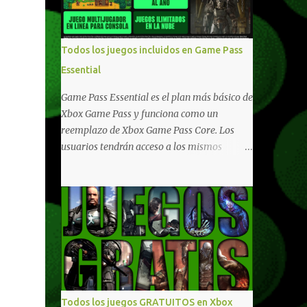
compartido en Windows PC y Xbox, y
tenemos un listado de juegos compatibles
por acá . ¿Aún necesitas una mano con las
Todos los juegos incluidos en Game Pass
compras? Tenemos un tutorial extenso o en
Essential
vídeo para que se quiten todas las dudas
generales de cómo hacer compras en Xbox .
Game Pass Essential es el plan más básico de
Podes consultar un listado más completo de
Xbox Game Pass y funciona como un
promociones desde xbox.com. El post puede
reemplazo de Xbox Game Pass Core. Los
tener actualizaciones regulares o cambios
usuarios tendrán acceso a los mismos
ante cualquier error. Ofertas - Argentina
beneficios de Game Pass Core que ya
Ofertas - Chile Ofertas - Colombia Ofertas
conocían, así como también otras ventajas
- México Ofertas - Estados Unidos Ofertas -
adicionales que fueron anunciados
España Todas las ofertas de Xbox One
recientemente. Essential incluirá como
también aplican a Xbox Series, a excepción
novedades una serie de ventajas para
de los jue...
diferentes juegos free to play que están en
Xbox y PC, que van desde skins, desbloqueo
de personajes, paquetes de armas hasta
emotes, monedas virtuales y más para
Todos los juegos GRATUITOS en Xbox