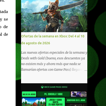
es.
ñada
y se
o de
al de
Ofertas de la semana en Xbox: Del 4 al 10
de agosto de 2026
Las nuevas ofertas especiales de la semana y
Deals with Gold (bueno, esos descuentos ya
no existen más y ahora más que nada se
llamarían ofertas con Game Pass) llegaron a
Xbox Live (lo lamento, pero cuesta decirle
Xbox Network). Para aquellos en Windows
10/11, varios de los juegos que están de
oferta también cuentan con soporte para
Xbox Play Anywhere, lo que nos permite
jugarlos y mantener un progreso