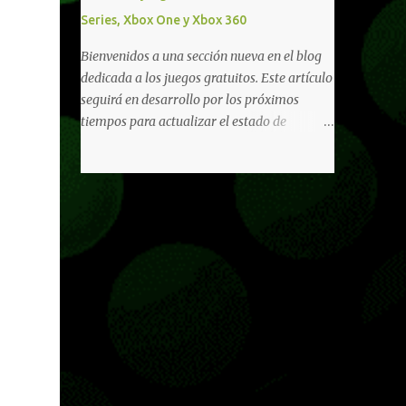
diferentes títulos. Todas estas ventajas se
Series, Xbox One y Xbox 360
pueden reclamar desde la sección de Game
Pass o en tu aplicación de Xbox yendo
Bienvenidos a una sección nueva en el blog
directamente a la pestaña de Game Pass.
dedicada a los juegos gratuitos. Este artículo
Essential también ahora sumará el acceso a
seguirá en desarrollo por los próximos
la Nube de Xbox, el cual nos permitite jugar
tiempos para actualizar el estado de
una pequeña porción de los juegos de la
disponibilidad de los juegos principalmente,
suscripción mediante xCloud y más de 600
así como mejorar todo mediante el feedback
juegos compatibles si es que los compramos
de nuestros lectores. Primero que nada
previamente (con más títulos en camino a
hemos remarcado los juegos gratuitos que
ser compatibles con la función Transmite tu
están limitados o en otras regiones. Dichos
Propios Juegos). Pueden leer más...
títulos ofrecen contenidos limitados o no se
encuentran en algunas regiones de América
Latina. Podremos ver una lista más
desarrollada, con vídeos o una descripción
de los juegos disponibles de forma gratuita
en Xbox Series, Xbox One y Xbox 360 a
continuación. LOS F2P DEJARON DE PEDIR
DE XBOX LIVE GOLD HACE TIEMPO Desde