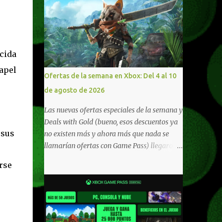
cida
papel
Ofertas de la semana en Xbox: Del 4 al 10
de agosto de 2026
Las nuevas ofertas especiales de la semana y
Deals with Gold (bueno, esos descuentos ya
 sus
no existen más y ahora más que nada se
llamarían ofertas con Game Pass) llegaron a
Xbox Live (lo lamento, pero cuesta decirle
rse
Xbox Network). Para aquellos en Windows
10/11, varios de los juegos que están de
oferta también cuentan con soporte para
Xbox Play Anywhere, lo que nos permite
jugarlos y mantener un progreso