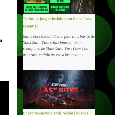
compartido en Windows PC y Xbox, y
tenemos un listado de juegos compatibles
por acá . ¿Aún necesitas una mano con las
Todos los juegos incluidos en Game Pass
compras? Tenemos un tutorial extenso o en
Essential
vídeo para que se quiten todas las dudas
generales de cómo hacer compras en Xbox .
Game Pass Essential es el plan más básico de
a
Podes consultar un listado más completo de
Xbox Game Pass y funciona como un
promociones desde xbox.com. El post puede
reemplazo de Xbox Game Pass Core. Los
tener actualizaciones regulares o cambios
usuarios tendrán acceso a los mismos
ante cualquier error. Ofertas - Argentina
beneficios de Game Pass Core que ya
Ofertas - Chile Ofertas - Colombia Ofertas
conocían, así como también otras ventajas
- México Ofertas - Estados Unidos Ofertas -
adicionales que fueron anunciados
España Todas las ofertas de Xbox One
recientemente. Essential incluirá como
también aplican a Xbox Series, a excepción
novedades una serie de ventajas para
de los jue...
diferentes juegos free to play que están en
Xbox y PC, que van desde skins, desbloqueo
de personajes, paquetes de armas hasta
emotes, monedas virtuales y más para
Ghost Recon Wildlands recibirá nuevos