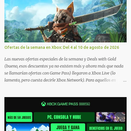
Ofertas de la semana en Xbox: Del 4 al 10 de agosto de 2026
Las nuevas ofertas especiales de la semana y Deals with Gold
(bueno, esos descuentos ya no existen más y ahora más que nada
se llamarían ofertas con Game Pass) llegaron a Xbox Live (lo
lamento, pero cuesta decirle Xbox Network). Para aquellos en
Windows 10/11, varios de los juegos que están de oferta también
cuentan con soporte para Xbox Play Anywhere, lo que nos permite
jugarlos y mantener un progreso compartido en Windows PC y
Xbox, y tenemos un listado de juegos compatibles por acá . ¿Aún
necesitas una mano con las compras? Tenemos un tutorial extenso
o en vídeo para que se quiten todas las dudas generales de cómo
hacer compras en Xbox . Podes consultar un listado más completo