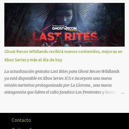
novedades una serie de ventajas para diferentes juegos free to play
que están en Xbox y PC, que van desde skins, desbloqueo de
personajes, paquetes de armas hasta emotes, monedas virtuales y
más para diferentes títulos. Todas estas ventajas se pueden
reclamar desde la sección de Game Pass o en tu aplicación de Xbox
yendo directamente a la pestaña de Game Pass. Essential también
ahora sumará el acceso a la Nube de Xbox, el cual nos permitite
jugar una pequeña porción de los juegos de la suscripción
Ghost Recon Wildlands recibirá nuevos contenidos, mejoras en
mediante xCloud y más de 600 juegos compatibles si es que los
Xbox Series y más el día de hoy
compramos previamente (con más títulos en camino a ser
compatibles con la función Transmite tu Propios Juegos). Pueden
La actualización gratuita Last Rites para Ghost Recon Wildlands
leer más...
ya está disponible en Xbox Series X|S e incorpora una nueva
misión narrativa protagonizada por La Llorona , una nueva
antagonista que lidera el culto fanático Los Penitentes y busca
vengarse de quienes le hicieron daño en Bolivia. La actualización
también marca el retorno del icónico enfrentamiento contra el
Predator , uno de los desafíos más recordados por la comunidad,
junto con múltiples mejoras centradas en ampliar la libertad de
Contacto
juego. Uno de los aspectos más importantes de Last Rites es la