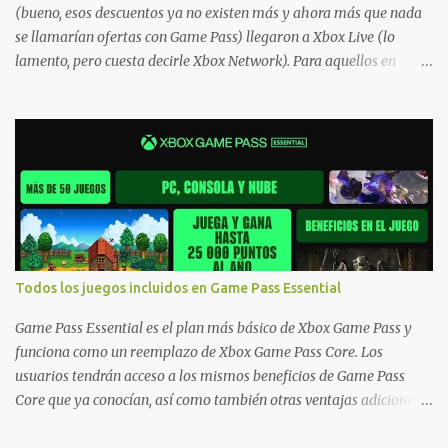
(bueno, esos descuentos ya no existen más y ahora más que nada
se llamarían ofertas con Game Pass) llegaron a Xbox Live (lo
lamento, pero cuesta decirle Xbox Network). Para aquellos en
Windows 10/11, varios de los juegos que están de oferta también
cuentan con soporte para Xbox Play Anywhere, lo que nos permite
jugarlos y mantener un progreso compartido en Windows PC y
Xbox, y tenemos un listado de juegos compatibles por acá . ¿Aún
necesitas una mano con las compras? Tenemos un tutorial extenso
o en vídeo para que se quiten todas las dudas generales de cómo
hacer compras en Xbox . Podes consultar un listado más completo
de promociones desde xbox.com. El post puede tener
actualizaciones regulares o cambios ante cualquier error. Ofertas
Todos los juegos incluidos en Game Pass Essential
- Argentina Ofertas - Chile Ofertas - Colombia Ofertas - México
Ofertas - Estados Unidos Ofertas - España Todas las ofertas de
Game Pass Essential es el plan más básico de Xbox Game Pass y
Xbox One también aplican a Xbox Series, a excepción de los jue...
funciona como un reemplazo de Xbox Game Pass Core. Los
usuarios tendrán acceso a los mismos beneficios de Game Pass
Core que ya conocían, así como también otras ventajas adicionales
que fueron anunciados recientemente. Essential incluirá como