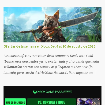
Ofertas de la semana en Xbox: Del 4 al 10 de agosto de 2026
Las nuevas ofertas especiales de la semana y Deals with Gold
(bueno, esos descuentos ya no existen más y ahora más que nada
se llamarían ofertas con Game Pass) llegaron a Xbox Live (lo
lamento, pero cuesta decirle Xbox Network). Para aquellos en
Windows 10/11, varios de los juegos que están de oferta también
cuentan con soporte para Xbox Play Anywhere, lo que nos permite
jugarlos y mantener un progreso compartido en Windows PC y
Xbox, y tenemos un listado de juegos compatibles por acá . ¿Aún
necesitas una mano con las compras? Tenemos un tutorial extenso