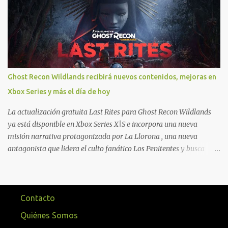
personajes, paquetes de armas hasta emotes, monedas virtuales y
más para diferentes títulos. Todas estas ventajas se pueden
reclamar desde la sección de Game Pass o en tu aplicación de Xbox
yendo directamente a la pestaña de Game Pass. Essential también
ahora sumará el acceso a la Nube de Xbox, el cual nos permitite
jugar una pequeña porción de los juegos de la suscripción
Ghost Recon Wildlands recibirá nuevos contenidos, mejoras en
mediante xCloud y más de 600 juegos compatibles si es que los
Xbox Series y más el día de hoy
compramos previamente (con más títulos en camino a ser
compatibles con la función Transmite tu Propios Juegos). Pueden
La actualización gratuita Last Rites para Ghost Recon Wildlands
leer más...
ya está disponible en Xbox Series X|S e incorpora una nueva
misión narrativa protagonizada por La Llorona , una nueva
antagonista que lidera el culto fanático Los Penitentes y busca
vengarse de quienes le hicieron daño en Bolivia. La actualización
también marca el retorno del icónico enfrentamiento contra el
Predator , uno de los desafíos más recordados por la comunidad,
junto con múltiples mejoras centradas en ampliar la libertad de
Contacto
juego. Uno de los aspectos más importantes de Last Rites es la
Quiénes Somos
gran cantidad de opciones de personalización incorporadas. Ahora