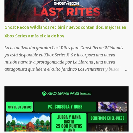
o en vídeo para que se quiten todas las dudas generales de cómo
hacer compras en Xbox . Podes consultar un listado más completo
de promociones desde xbox.com. El post puede tener
actualizaciones regulares o cambios ante cualquier error. Ofertas
Ghost Recon Wildlands recibirá nuevos contenidos, mejoras en
- Argentina Ofertas - Chile Ofertas - Colombia Ofertas - México
Xbox Series y más el día de hoy
Ofertas - Estados Unidos Ofertas - España Todas las ofertas de
Xbox One también aplican a Xbox Series, a excepción de los jue...
La actualización gratuita Last Rites para Ghost Recon Wildlands
ya está disponible en Xbox Series X|S e incorpora una nueva
misión narrativa protagonizada por La Llorona , una nueva
antagonista que lidera el culto fanático Los Penitentes y busca
vengarse de quienes le hicieron daño en Bolivia. La actualización
también marca el retorno del icónico enfrentamiento contra el
Predator , uno de los desafíos más recordados por la comunidad,
junto con múltiples mejoras centradas en ampliar la libertad de
juego. Uno de los aspectos más importantes de Last Rites es la
gran cantidad de opciones de personalización incorporadas. Ahora
es posible ocultar más elementos de la interfaz, incluyendo las
trayectorias de lanzamiento de granadas y el resaltado de objetos