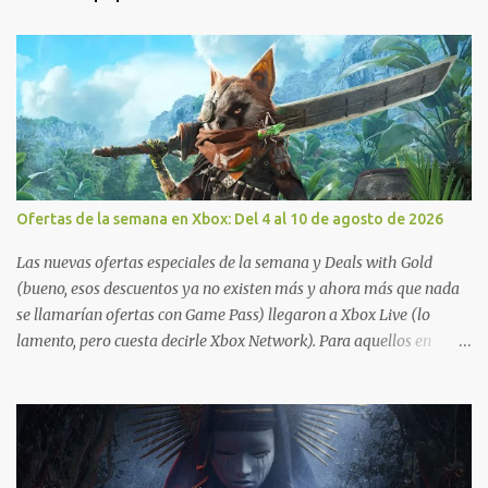
Ofertas de la semana en Xbox: Del 4 al 10 de agosto de 2026
Las nuevas ofertas especiales de la semana y Deals with Gold
(bueno, esos descuentos ya no existen más y ahora más que nada
se llamarían ofertas con Game Pass) llegaron a Xbox Live (lo
lamento, pero cuesta decirle Xbox Network). Para aquellos en
Windows 10/11, varios de los juegos que están de oferta también
cuentan con soporte para Xbox Play Anywhere, lo que nos permite
jugarlos y mantener un progreso compartido en Windows PC y
Xbox, y tenemos un listado de juegos compatibles por acá . ¿Aún
necesitas una mano con las compras? Tenemos un tutorial extenso