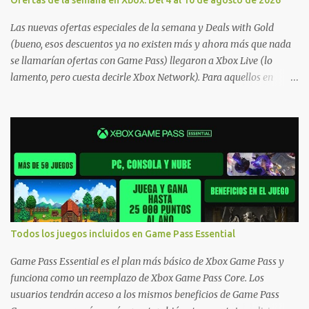
Ofertas de la semana en Xbox: Del 4 al 10 de agosto de 2026
Las nuevas ofertas especiales de la semana y Deals with Gold
(bueno, esos descuentos ya no existen más y ahora más que nada
se llamarían ofertas con Game Pass) llegaron a Xbox Live (lo
lamento, pero cuesta decirle Xbox Network). Para aquellos en
Windows 10/11, varios de los juegos que están de oferta también
cuentan con soporte para Xbox Play Anywhere, lo que nos permite
jugarlos y mantener un progreso compartido en Windows PC y
Xbox, y tenemos un listado de juegos compatibles por acá . ¿Aún
necesitas una mano con las compras? Tenemos un tutorial extenso
o en vídeo para que se quiten todas las dudas generales de cómo
hacer compras en Xbox . Podes consultar un listado más completo
de promociones desde xbox.com. El post puede tener
actualizaciones regulares o cambios ante cualquier error. Ofertas
Todos los juegos incluidos en Game Pass Essential
- Argentina Ofertas - Chile Ofertas - Colombia Ofertas - México
Ofertas - Estados Unidos Ofertas - España Todas las ofertas de
Game Pass Essential es el plan más básico de Xbox Game Pass y
Xbox One también aplican a Xbox Series, a excepción de los jue...
funciona como un reemplazo de Xbox Game Pass Core. Los
usuarios tendrán acceso a los mismos beneficios de Game Pass