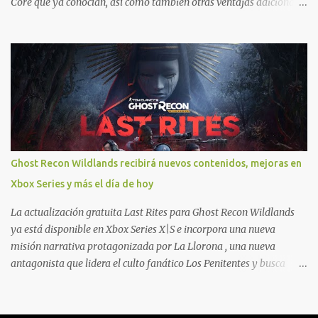
Core que ya conocían, así como también otras ventajas adicionales
que fueron anunciados recientemente. Essential incluirá como
novedades una serie de ventajas para diferentes juegos free to play
que están en Xbox y PC, que van desde skins, desbloqueo de
personajes, paquetes de armas hasta emotes, monedas virtuales y
más para diferentes títulos. Todas estas ventajas se pueden
reclamar desde la sección de Game Pass o en tu aplicación de Xbox
yendo directamente a la pestaña de Game Pass. Essential también
ahora sumará el acceso a la Nube de Xbox, el cual nos permitite
jugar una pequeña porción de los juegos de la suscripción
Ghost Recon Wildlands recibirá nuevos contenidos, mejoras en
mediante xCloud y más de 600 juegos compatibles si es que los
Xbox Series y más el día de hoy
compramos previamente (con más títulos en camino a ser
compatibles con la función Transmite tu Propios Juegos). Pueden
La actualización gratuita Last Rites para Ghost Recon Wildlands
leer más...
ya está disponible en Xbox Series X|S e incorpora una nueva
misión narrativa protagonizada por La Llorona , una nueva
antagonista que lidera el culto fanático Los Penitentes y busca
vengarse de quienes le hicieron daño en Bolivia. La actualización
también marca el retorno del icónico enfrentamiento contra el
Predator , uno de los desafíos más recordados por la comunidad,