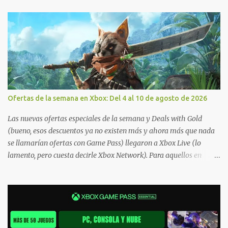
Ofertas de la semana en Xbox: Del 4 al 10 de agosto de 2026
Las nuevas ofertas especiales de la semana y Deals with Gold
(bueno, esos descuentos ya no existen más y ahora más que nada
se llamarían ofertas con Game Pass) llegaron a Xbox Live (lo
lamento, pero cuesta decirle Xbox Network). Para aquellos en
Windows 10/11, varios de los juegos que están de oferta también
cuentan con soporte para Xbox Play Anywhere, lo que nos permite
jugarlos y mantener un progreso compartido en Windows PC y
Xbox, y tenemos un listado de juegos compatibles por acá . ¿Aún
necesitas una mano con las compras? Tenemos un tutorial extenso