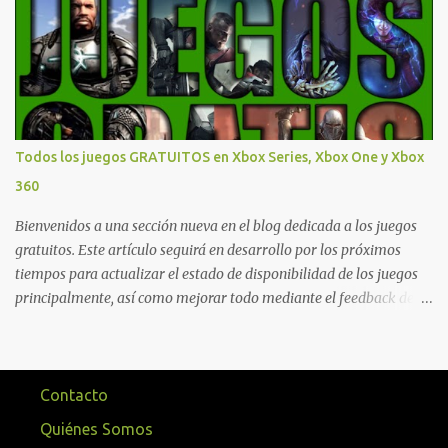
que están en Xbox y PC, que van desde skins, desbloqueo de
personajes, paquetes de armas hasta emotes, monedas virtuales y
más para diferentes títulos. Todas estas ventajas se pueden
reclamar desde la sección de Game Pass o en tu aplicación de Xbox
yendo directamente a la pestaña de Game Pass. Essential también
ahora sumará el acceso a la Nube de Xbox, el cual nos permitite
jugar una pequeña porción de los juegos de la suscripción
Todos los juegos GRATUITOS en Xbox Series, Xbox One y Xbox
mediante xCloud y más de 600 juegos compatibles si es que los
360
compramos previamente (con más títulos en camino a ser
compatibles con la función Transmite tu Propios Juegos). Pueden
Bienvenidos a una sección nueva en el blog dedicada a los juegos
leer más...
gratuitos. Este artículo seguirá en desarrollo por los próximos
tiempos para actualizar el estado de disponibilidad de los juegos
principalmente, así como mejorar todo mediante el feedback de
nuestros lectores. Primero que nada hemos remarcado los juegos
gratuitos que están limitados o en otras regiones. Dichos títulos
ofrecen contenidos limitados o no se encuentran en algunas
regiones de América Latina. Podremos ver una lista más
Contacto
desarrollada, con vídeos o una descripción de los juegos
Quiénes Somos
disponibles de forma gratuita en Xbox Series, Xbox One y Xbox 360