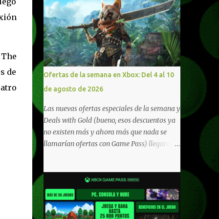
juego
xión
 The
s de
Ofertas de la semana en Xbox: Del 4 al 10
uatro
de agosto de 2026
Las nuevas ofertas especiales de la semana y
Deals with Gold (bueno, esos descuentos ya
no existen más y ahora más que nada se
llamarían ofertas con Game Pass) llegaron a
Xbox Live (lo lamento, pero cuesta decirle
Xbox Network). Para aquellos en Windows
10/11, varios de los juegos que están de
oferta también cuentan con soporte para
Xbox Play Anywhere, lo que nos permite
jugarlos y mantener un progreso