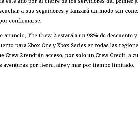
e este año por el cierre de los servidores del primer 
escuchar a sus seguidores y lanzará un modo sin cone
por confirmarse.
te anuncio, The Crew 2 estará a un 98% de descuento y
uento para Xbox One y Xbox Series en todas las regione
e Crew 2 tendrán acceso, por solo un Crew Credit, a c
 aventuras por tierra, aire y mar por tiempo limitado.
ns about access to The Crew games
ss our commitment to the future of The
nd The Crew Motorfest.