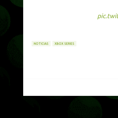
We can confirm an offli
both titles, stay tun
pic.tw
— The Crew Motorfest
NOTICIAS
XBOX SERIES