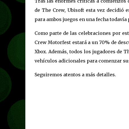
Tras las enormes críticas a comienzos d
de The Crew, Ubisoft esta vez decidió 
para ambos juegos en una fecha todavía 
Como parte de las celebraciones por es
Crew Motorfest estará a un 70% de desc
Xbox. Además, todos los jugadores de Th
vehículos adicionales para comenzar sus
Seguiremos atentos a más detalles.
We heard your concer
Today, we want to expre
Crew 2 a