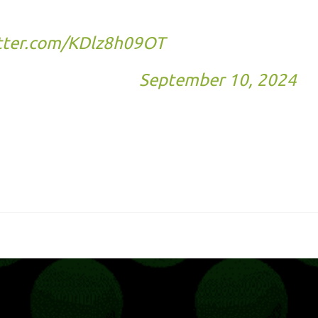
ne mode to ensure long term access to
ed for more news in the next months.
itter.com/KDlz8h09OT
 (@TheCrewGame)
September 10, 2024