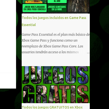
compartido en Windows PC y Xbox, y
tenemos un listado de juegos compatibles
por acá . ¿Aún necesitas una mano con las
Todos los juegos incluidos en Game Pass
compras? Tenemos un tutorial extenso o en
Essential
vídeo para que se quiten todas las dudas
generales de cómo hacer compras en Xbox .
Game Pass Essential es el plan más básico de
Podes consultar un listado más completo de
Xbox Game Pass y funciona como un
promociones desde xbox.com. El post puede
reemplazo de Xbox Game Pass Core. Los
tener actualizaciones regulares o cambios
usuarios tendrán acceso a los mismos
ante cualquier error. Ofertas - Argentina
beneficios de Game Pass Core que ya
Ofertas - Chile Ofertas - Colombia Ofertas
conocían, así como también otras ventajas
- México Ofertas - Estados Unidos Ofertas -
adicionales que fueron anunciados
España Todas las ofertas de Xbox One
recientemente. Essential incluirá como
también aplican a Xbox Series, a excepción
novedades una serie de ventajas para
de los jue...
diferentes juegos free to play que están en
Xbox y PC, que van desde skins, desbloqueo
de personajes, paquetes de armas hasta
emotes, monedas virtuales y más para
Todos los juegos GRATUITOS en Xbox