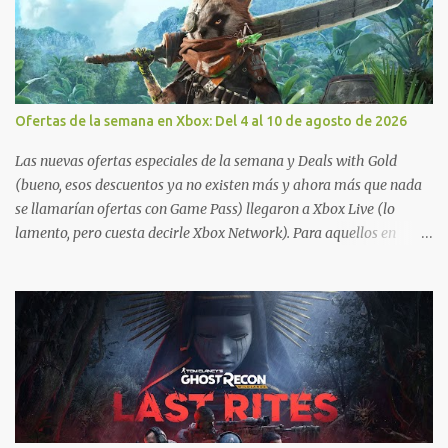
Ofertas de la semana en Xbox: Del 4 al 10 de agosto de 2026
Las nuevas ofertas especiales de la semana y Deals with Gold
(bueno, esos descuentos ya no existen más y ahora más que nada
se llamarían ofertas con Game Pass) llegaron a Xbox Live (lo
lamento, pero cuesta decirle Xbox Network). Para aquellos en
Windows 10/11, varios de los juegos que están de oferta también
cuentan con soporte para Xbox Play Anywhere, lo que nos permite
jugarlos y mantener un progreso compartido en Windows PC y
Xbox, y tenemos un listado de juegos compatibles por acá . ¿Aún
necesitas una mano con las compras? Tenemos un tutorial extenso
o en vídeo para que se quiten todas las dudas generales de cómo
hacer compras en Xbox . Podes consultar un listado más completo
de promociones desde xbox.com. El post puede tener