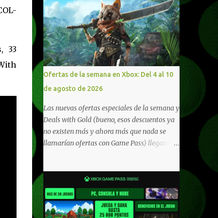
COL-
, 33
 With
Ofertas de la semana en Xbox: Del 4 al 10
de agosto de 2026
Las nuevas ofertas especiales de la semana y
Deals with Gold (bueno, esos descuentos ya
no existen más y ahora más que nada se
llamarían ofertas con Game Pass) llegaron a
Xbox Live (lo lamento, pero cuesta decirle
Xbox Network). Para aquellos en Windows
10/11, varios de los juegos que están de
oferta también cuentan con soporte para
Xbox Play Anywhere, lo que nos permite
jugarlos y mantener un progreso