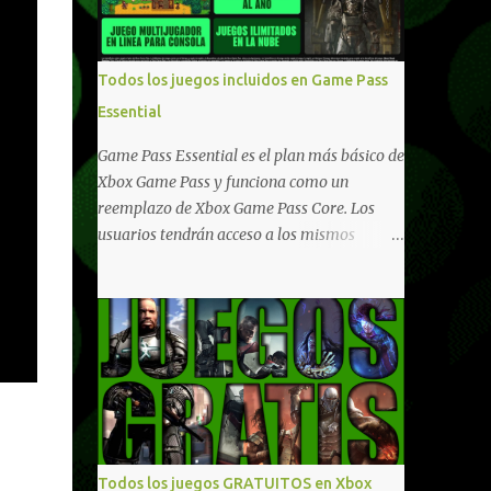
compartido en Windows PC y Xbox, y
tenemos un listado de juegos compatibles
por acá . ¿Aún necesitas una mano con las
Todos los juegos incluidos en Game Pass
compras? Tenemos un tutorial extenso o en
Essential
vídeo para que se quiten todas las dudas
generales de cómo hacer compras en Xbox .
Game Pass Essential es el plan más básico de
Podes consultar un listado más completo de
Xbox Game Pass y funciona como un
promociones desde xbox.com. El post puede
reemplazo de Xbox Game Pass Core. Los
tener actualizaciones regulares o cambios
usuarios tendrán acceso a los mismos
ante cualquier error. Ofertas - Argentina
beneficios de Game Pass Core que ya
Ofertas - Chile Ofertas - Colombia Ofertas
conocían, así como también otras ventajas
- México Ofertas - Estados Unidos Ofertas -
adicionales que fueron anunciados
España Todas las ofertas de Xbox One
recientemente. Essential incluirá como
también aplican a Xbox Series, a excepción
novedades una serie de ventajas para
de los jue...
diferentes juegos free to play que están en
Xbox y PC, que van desde skins, desbloqueo
de personajes, paquetes de armas hasta
emotes, monedas virtuales y más para
Todos los juegos GRATUITOS en Xbox