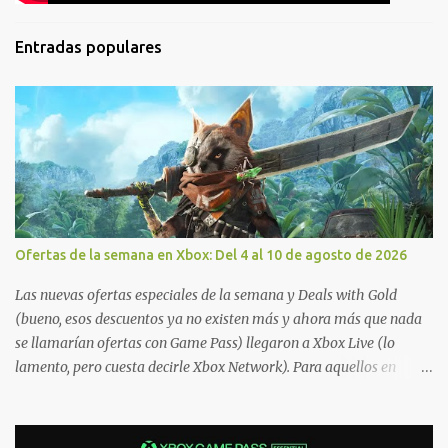
Entradas populares
Ofertas de la semana en Xbox: Del 4 al 10 de agosto de 2026
Las nuevas ofertas especiales de la semana y Deals with Gold
(bueno, esos descuentos ya no existen más y ahora más que nada
se llamarían ofertas con Game Pass) llegaron a Xbox Live (lo
lamento, pero cuesta decirle Xbox Network). Para aquellos en
Windows 10/11, varios de los juegos que están de oferta también
cuentan con soporte para Xbox Play Anywhere, lo que nos permite
jugarlos y mantener un progreso compartido en Windows PC y