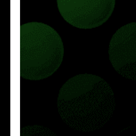
Pass o en tu aplicación de Xbox yendo
directamente a la pestaña de Game Pass.
Essential también ahora sumará el acceso a
la Nube de Xbox, el cual nos permitite jugar
una pequeña porción de los juegos de la
suscripción mediante xCloud y más de 600
juegos compatibles si es que los compramos
previamente (con más títulos en camino a
ser compatibles con la función Transmite tu
Propios Juegos). Pueden leer más...