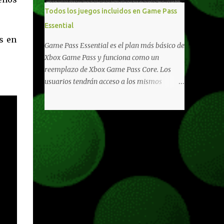
libertad de juego. Uno de los aspectos más
Todos los juegos incluidos en Game Pass
importantes de Last Rites es la gran
Essential
cantidad de opciones de personalización
s en
incorporadas. Ahora es posible ocultar más
Game Pass Essential es el plan más básico de
elementos de la interfaz, incluyendo las
Xbox Game Pass y funciona como un
trayectorias de lanzamiento de granadas y
reemplazo de Xbox Game Pass Core. Los
el resaltado de objetos interactivos, además
usuarios tendrán acceso a los mismos
de desactivar automáticamente los sonidos
beneficios de Game Pass Core que ya
asociados cuando la interfaz está oculta.
conocían, así como también otras ventajas
También se añaden los llamados
adicionales que fueron anunciados
"Parámetros Ghost" , que permiten activar
recientemente. Essential incluirá como
la recarga táctica, limitar el número de
novedades una serie de ventajas para
armas ...
diferentes juegos free to play que están en
Xbox y PC, que van desde skins, desbloqueo
de personajes, paquetes de armas hasta
emotes, monedas virtuales y más para
diferentes títulos. Todas estas ventajas se
pueden reclamar desde la sección de Game