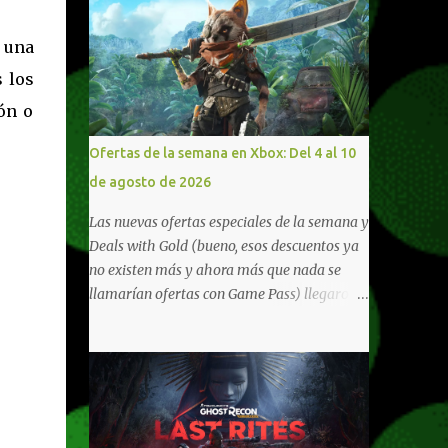
 una
 los
ón o
Ofertas de la semana en Xbox: Del 4 al 10
de agosto de 2026
Las nuevas ofertas especiales de la semana y
Deals with Gold (bueno, esos descuentos ya
no existen más y ahora más que nada se
llamarían ofertas con Game Pass) llegaron a
Xbox Live (lo lamento, pero cuesta decirle
Xbox Network). Para aquellos en Windows
10/11, varios de los juegos que están de
oferta también cuentan con soporte para
Xbox Play Anywhere, lo que nos permite
jugarlos y mantener un progreso