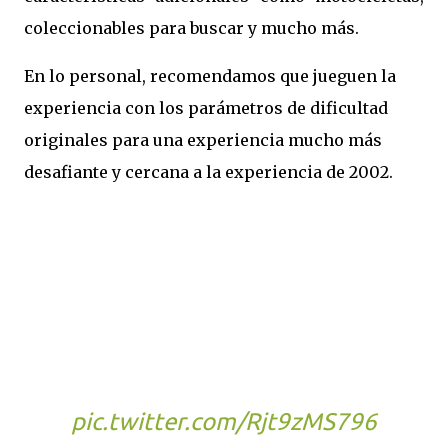
cole
ccionables para buscar y mucho más.
En lo personal, recomendamos que jueguen la
experiencia con los parámetros de dificultad
originales para una experiencia mucho más
desafiante y cercana a la experiencia de 2002.
Re-made from the ground
up, in the brutal world of
organized crime, rise through
the ranks in Mafia: Definitive
Edition, coming to Xbox and
PC with Xbox Game Pass
August 13.
pic.twitter.com/Rjt9zMS796