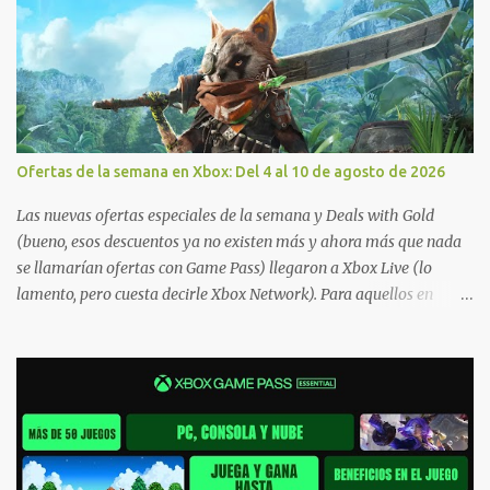
Ofertas de la semana en Xbox: Del 4 al 10 de agosto de 2026
Las nuevas ofertas especiales de la semana y Deals with Gold
(bueno, esos descuentos ya no existen más y ahora más que nada
se llamarían ofertas con Game Pass) llegaron a Xbox Live (lo
lamento, pero cuesta decirle Xbox Network). Para aquellos en
Windows 10/11, varios de los juegos que están de oferta también
cuentan con soporte para Xbox Play Anywhere, lo que nos permite
jugarlos y mantener un progreso compartido en Windows PC y
Xbox, y tenemos un listado de juegos compatibles por acá . ¿Aún
necesitas una mano con las compras? Tenemos un tutorial extenso
o en vídeo para que se quiten todas las dudas generales de cómo
hacer compras en Xbox . Podes consultar un listado más completo